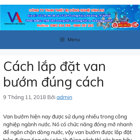
Chuyển
đến
nội
dung
Menu
Cách lắp đặt van
bướm đúng cách
9 Tháng 11, 2018
Bởi
admin
Van bướm hiện nay được sử dụng nhiều trong công
nghiệp ngành nước. Nó có chức năng đóng mở nhanh
để ngăn chặn dòng nước, vậy van bướm được lắp đặt
trên đường ống như nào là đúng cách thì các bạn hãy