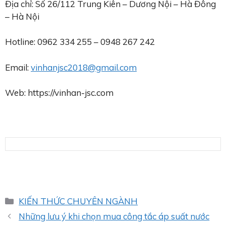
Địa chỉ: Số 26/112 Trung Kiên – Dương Nội – Hà Đông
– Hà Nội
Hotline: 0962 334 255 – 0948 267 242
Email:
vinhanjsc2018@gmail.com
Web: https://vinhan-jsc.com
Danh
KIẾN THỨC CHUYÊN NGÀNH
mục
Những lưu ý khi chọn mua công tắc áp suất nước