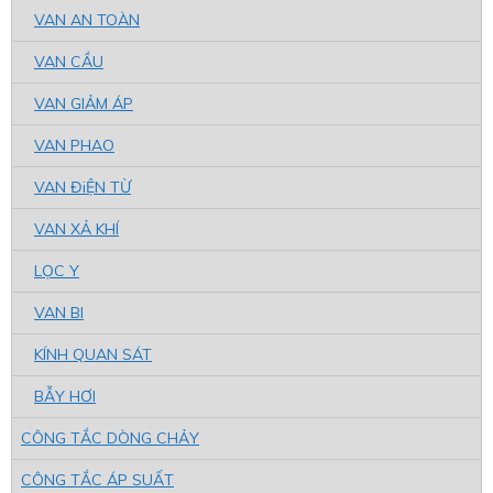
VAN AN TOÀN
VAN CẦU
VAN GIẢM ÁP
VAN PHAO
VAN ĐiỆN TỪ
VAN XẢ KHÍ
LỌC Y
VAN BI
KÍNH QUAN SÁT
BẪY HƠI
CÔNG TẮC DÒNG CHẢY
CÔNG TẮC ÁP SUẤT