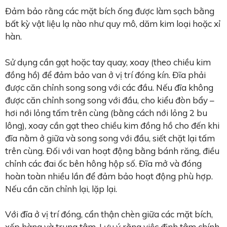
Đảm bảo rằng các mặt bích ống được làm sạch bằng
bất kỳ vật liệu lạ nào như quy mô, dăm kim loại hoặc xỉ
hàn.
Sử dụng cần gạt hoặc tay quay, xoay (theo chiều kim
đồng hồ) để đảm bảo van ở vị trí đóng kín. Đĩa phải
được căn chỉnh song song với các đầu. Nếu đĩa không
được căn chỉnh song song với đầu, cho kiểu đòn bẩy –
hơi nới lỏng tấm trên cùng (bằng cách nới lỏng 2 bu
lông), xoay cần gạt theo chiều kim đồng hồ cho đến khi
đĩa nằm ở giữa và song song với đầu, siết chặt lại tấm
trên cùng. Đối với van hoạt động bằng bánh răng, điều
chỉnh các đai ốc bên hông hộp số. Đĩa mở và đóng
hoàn toàn nhiều lần để đảm bảo hoạt động phù hợp.
Nếu cần căn chỉnh lại, lặp lại.
Với đĩa ở vị trí đóng, cẩn thận chèn giữa các mặt bích,
xếp hàng và trung tâm. Lưu ý rằng việc định tâm chính