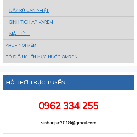
DÂY BÙ CAN NHIỆT
BÌNH TÍCH ÁP VAREM
MẶT BÍCH
KHỚP NỐI MỀM
BỘ ĐIỀU KHIỂN MỰC NƯỚC OMRON
HỖ TRỢ TRỰC TUYẾN
0962 334 255
vinhanjsc2018@gmail.com