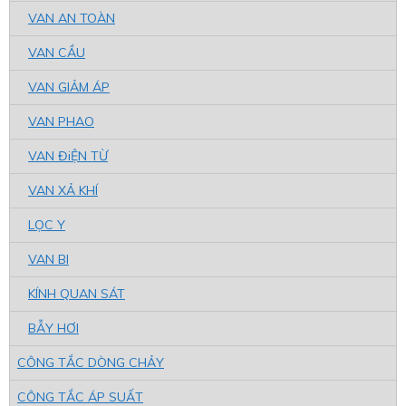
VAN AN TOÀN
VAN CẦU
VAN GIẢM ÁP
VAN PHAO
VAN ĐiỆN TỪ
VAN XẢ KHÍ
LỌC Y
VAN BI
KÍNH QUAN SÁT
BẪY HƠI
CÔNG TẮC DÒNG CHẢY
CÔNG TẮC ÁP SUẤT