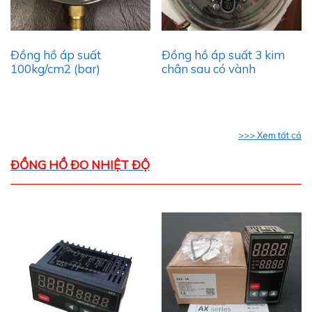
Đồng hồ áp suất
Đồng hồ áp suất 3 kim
100kg/cm2 (bar)
chân sau có vành
>>> Xem tất cả
ĐỒNG HỒ ĐO NHIỆT ĐỘ