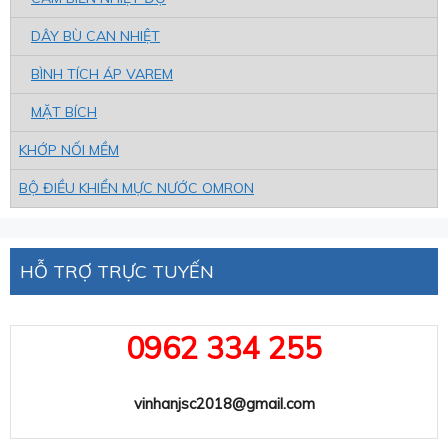
DÂY BÙ CAN NHIỆT
BÌNH TÍCH ÁP VAREM
MẶT BÍCH
KHỚP NỐI MỀM
BỘ ĐIỀU KHIỂN MỰC NƯỚC OMRON
HỖ TRỢ TRỰC TUYẾN
0962 334 255
vinhanjsc2018@gmail.com