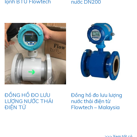
lạnh BTU Flowtech
nước DN200
ĐỒNG HỒ ĐO LƯU
Đồng hồ đo lưu lượng
LƯỢNG NƯỚC THẢI
nước thải điện từ
ĐIỆN TỬ
Flowtech – Malaysia
>>> Xem tất cả