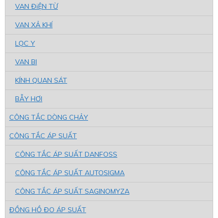
VAN ĐiỆN TỪ
VAN XẢ KHÍ
LỌC Y
VAN BI
KÍNH QUAN SÁT
BẪY HƠI
CÔNG TẮC DÒNG CHẢY
CÔNG TẮC ÁP SUẤT
CÔNG TẮC ÁP SUẤT DANFOSS
CÔNG TẮC ÁP SUẤT AUTOSIGMA
CÔNG TẮC ÁP SUẤT SAGINOMYZA
ĐỒNG HỒ ĐO ÁP SUẤT