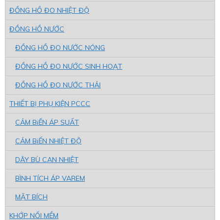
ĐỒNG HỒ ĐO NHIỆT ĐỘ
ĐỒNG HỒ NƯỚC
ĐỒNG HỒ ĐO NƯỚC NÓNG
ĐỒNG HỒ ĐO NƯỚC SINH HOẠT
ĐỒNG HỒ ĐO NƯỚC THẢI
THIẾT BỊ PHỤ KIỆN PCCC
CẢM BiẾN ÁP SUẤT
CẢM BiẾN NHIỆT ĐỘ
DÂY BÙ CAN NHIỆT
BÌNH TÍCH ÁP VAREM
MẶT BÍCH
KHỚP NỐI MỀM