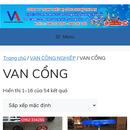
Chuyển
đến
nội
dung
Menu
Trang chủ
/
VAN CÔNG NGHIỆP
/ VAN CỔNG
VAN CỔNG
Hiển thị 1–16 của 54 kết quả