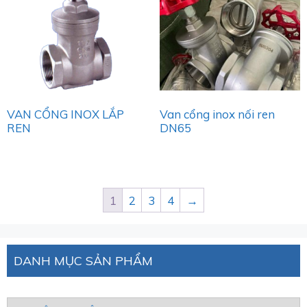
VAN CỔNG INOX LẮP
Van cổng inox nối ren
REN
DN65
1
2
3
4
→
DANH MỤC SẢN PHẨM