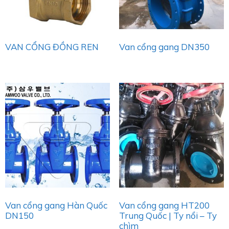
VAN CỔNG ĐỒNG REN
Van cổng gang DN350
Van cổng gang Hàn Quốc
Van cổng gang HT200
DN150
Trung Quốc | Ty nổi – Ty
chìm