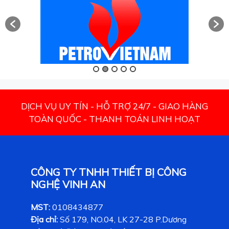
DỊCH VỤ UY TÍN - HỖ TRỢ 24/7 - GIAO HÀNG
TOÀN QUỐC - THANH TOÁN LINH HOẠT
CÔNG TY TNHH THIẾT BỊ CÔNG
NGHỆ VINH AN
MST:
0108434877
Địa chỉ:
Số 179, NO.04, LK 27-28 P.Dương