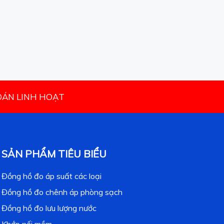
TOÁN LINH HOẠT
SẢN PHẨM TIÊU BIỂU
Đồng hồ đo áp suất các loại
Đồng hồ đo chênh áp phòng sạch
Đồng hồ đo lưu lượng nước