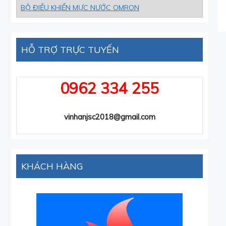
BỘ ĐIỀU KHIỂN MỰC NƯỚC OMRON
HỖ TRỢ TRỰC TUYẾN
0962 334 255
vinhanjsc2018@gmail.com
KHÁCH HÀNG