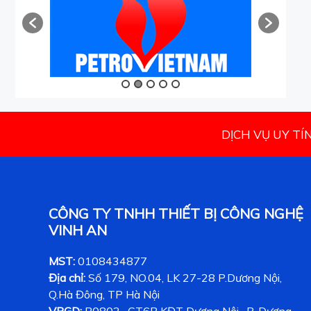
DỊCH VỤ UY TÍ
CÔNG TY TNHH THIẾT BỊ CÔNG NGHỆ
VINH AN
MST:
0108434877
Địa chỉ:
Số 179, NO.04, LK 27-28 P.Dương Nội,
Q.Hà Đông, TP Hà Nội