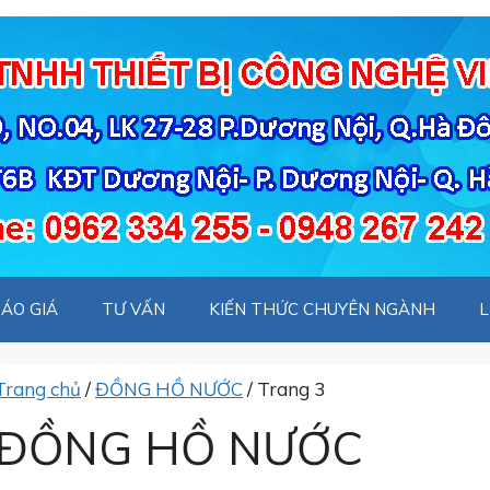
ÁO GIÁ
TƯ VẤN
KIẾN THỨC CHUYÊN NGÀNH
L
Trang chủ
/
ĐỒNG HỒ NƯỚC
/ Trang 3
ĐỒNG HỒ NƯỚC