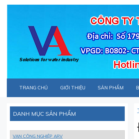
Chuyển
đến
nội
dung
TRANG CHỦ
GIỚI THIỆU
SẢN PHẨM
B
DANH MỤC SẢN PHẨM
VAN CÔNG NGHIỆP ARV