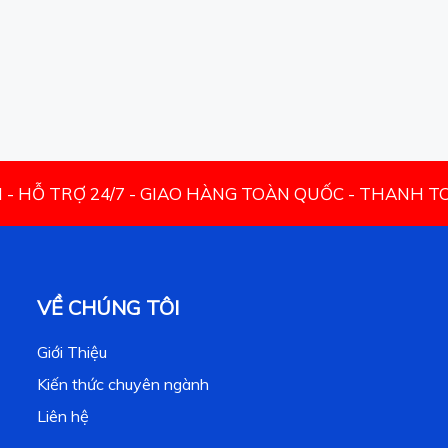
N - HỖ TRỢ 24/7 - GIAO HÀNG TOÀN QUỐC - THANH 
VỀ CHÚNG TÔI
Giới Thiệu
Kiến thức chuyên ngành
Liên hệ