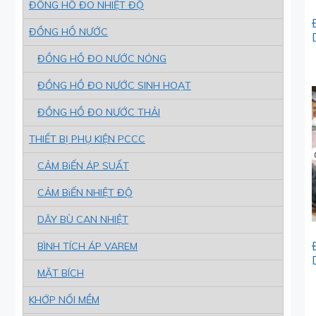
ĐỒNG HỒ ĐO NHIỆT ĐỘ
ĐỒNG HỒ NƯỚC
ĐỒNG HỒ ĐO NƯỚC NÓNG
ĐỒNG HỒ ĐO NƯỚC SINH HOẠT
ĐỒNG HỒ ĐO NƯỚC THẢI
THIẾT BỊ PHỤ KIỆN PCCC
CẢM BiẾN ÁP SUẤT
CẢM BiẾN NHIỆT ĐỘ
DÂY BÙ CAN NHIỆT
BÌNH TÍCH ÁP VAREM
MẶT BÍCH
KHỚP NỐI MỀM