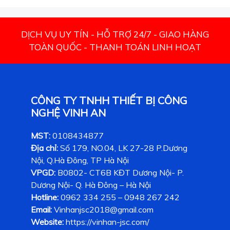
DỊCH VỤ UY TÍN - HỖ TRỢ 24/7 - GIAO HÀNG
TOÀN QUỐC - THANH TOÁN LINH HOẠT
CÔNG TY TNHH THIẾT BỊ CÔNG
NGHỆ VINH AN
MST:
0108434877
Địa chỉ:
Số 179, NO.04, LK 27-28 P.Dương
Nội, Q.Hà Đông, TP Hà Nội
VPGD:
B0802- CT6B KĐT Dương Nội- P.
Dương Nội- Q. Hà Đông – Hà Nội
Hotline:
0962 334 255 – 0948 267 242
Email:
Vinhanjsc2018@gmail.com
Website:
https://vinhan-jsc.com/