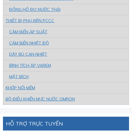
ĐỒNG HỒ ĐO NƯỚC THẢI
THIẾT BỊ PHỤ KIỆN PCCC
CẢM BiẾN ÁP SUẤT
CẢM BiẾN NHIỆT ĐỘ
DÂY BÙ CAN NHIỆT
BÌNH TÍCH ÁP VAREM
MẶT BÍCH
KHỚP NỐI MỀM
BỘ ĐIỀU KHIỂN MỰC NƯỚC OMRON
HỖ TRỢ TRỰC TUYẾN