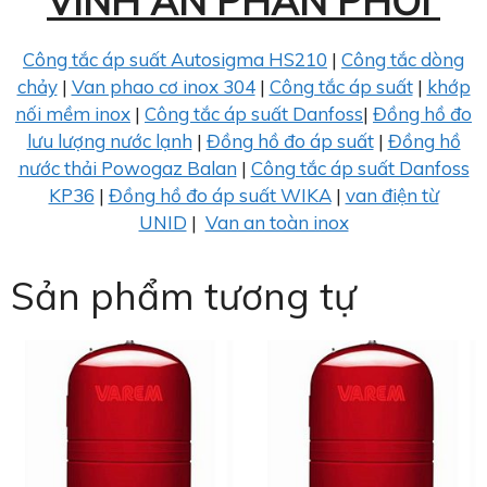
VINH AN PHÂN PHỐI
Công tắc áp suất Autosigma HS210
|
Công tắc dòng
chảy
|
Van phao cơ inox 304
|
Công tắc áp suất
|
khớp
nối mềm inox
|
Công tắc áp suất Danfoss
|
Đồng hồ đo
lưu lượng nước lạnh
|
Đồng hồ đo áp suất
|
Đồng hồ
nước thải Powogaz Balan
|
Công tắc áp suất Danfoss
KP36
|
Đồng hồ đo áp suất WIKA
|
van điện từ
UNID
|
Van an toàn inox
Sản phẩm tương tự