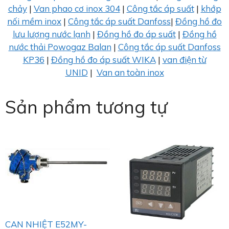
chảy
|
Van phao cơ inox 304
|
Công tắc áp suất
|
khớp
nối mềm inox
|
Công tắc áp suất Danfoss
|
Đồng hồ đo
lưu lượng nước lạnh
|
Đồng hồ đo áp suất
|
Đồng hồ
nước thải Powogaz Balan
|
Công tắc áp suất Danfoss
KP36
|
Đồng hồ đo áp suất WIKA
|
van điện từ
UNID
|
Van an toàn inox
Sản phẩm tương tự
CAN NHIỆT E52MY-