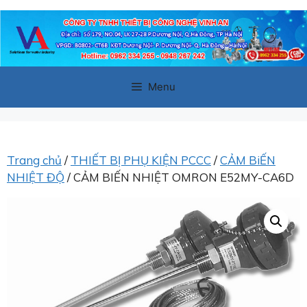
Chuyển
đến
nội
dung
Menu
Trang chủ
/
THIẾT BỊ PHỤ KIỆN PCCC
/
CẢM BiẾN
NHIỆT ĐỘ
/ CẢM BIẾN NHIỆT OMRON E52MY-CA6D