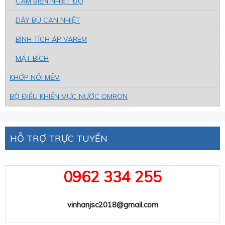
CẢM BiẾN NHIỆT ĐỘ
DÂY BÙ CAN NHIỆT
BÌNH TÍCH ÁP VAREM
MẶT BÍCH
KHỚP NỐI MỀM
BỘ ĐIỀU KHIỂN MỰC NƯỚC OMRON
HỖ TRỢ TRỰC TUYẾN
0962 334 255
vinhanjsc2018@gmail.com