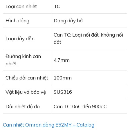
Loại can nhiệt
TC
Hình dáng
Dạng dây hở
Can TC: Loại nối đất, không nối
Loại dây dẫn
đất
Đường kính can
4.7mm
nhiệt
Chiều dài can nhiệt
100mm
Vật liệu vỏ bảo vệ
SUS316
Dải nhiệt độ đo
Can TC: 0oC đến 900oC
Can nhiệt Omron dòng E52MY – Catalog