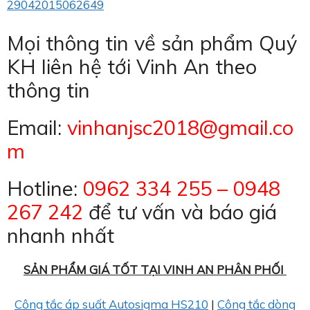
29042015062649
Mọi thông tin về sản phẩm Quý
KH liên hệ tới Vinh An theo
thông tin
Email:
vinhanjsc2018@gmail.co
m
Hotline:
0962 334 255 – 0948
267 242
để tư vấn và báo giá
nhanh nhất
SẢN PHẨM GIÁ TỐT TẠI VINH AN PHÂN PHỐI
Công tắc áp suất Autosigma HS210
|
Công tắc dòng