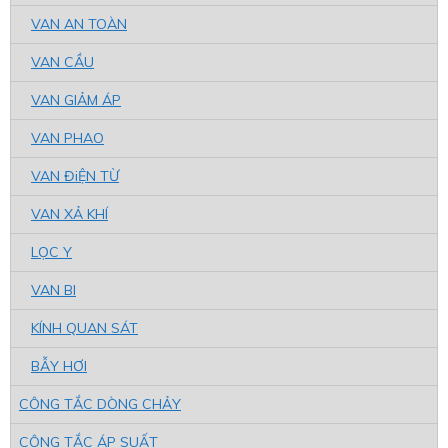
VAN AN TOÀN
VAN CẦU
VAN GIẢM ÁP
VAN PHAO
VAN ĐiỆN TỪ
VAN XẢ KHÍ
LỌC Y
VAN BI
KÍNH QUAN SÁT
BẪY HƠI
CÔNG TẮC DÒNG CHẢY
CÔNG TẮC ÁP SUẤT