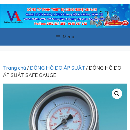
Chuyển
đến
nội
dung
Menu
Trang chủ
/
ĐỒNG HỒ ĐO ÁP SUẤT
/ ĐỒNG HỒ ĐO
ÁP SUẤT SAFE GAUGE