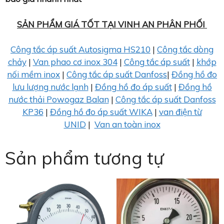
SẢN PHẨM GIÁ TỐT TẠI VINH AN PHÂN PHỐI
Công tắc áp suất Autosigma HS210
|
Công tắc dòng
chảy
|
Van phao cơ inox 304
|
Công tắc áp suất
|
khớp
nối mềm inox
|
Công tắc áp suất Danfoss
|
Đồng hồ đo
lưu lượng nước lạnh
|
Đồng hồ đo áp suất
|
Đồng hồ
nước thải Powogaz Balan
|
Công tắc áp suất Danfoss
KP36
|
Đồng hồ đo áp suất WIKA
|
van điện từ
UNID
|
Van an toàn inox
Sản phẩm tương tự