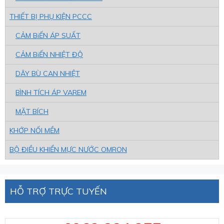
THIẾT BỊ PHỤ KIỆN PCCC
CẢM BiẾN ÁP SUẤT
CẢM BiẾN NHIỆT ĐỘ
DÂY BÙ CAN NHIỆT
BÌNH TÍCH ÁP VAREM
MẶT BÍCH
KHỚP NỐI MỀM
BỘ ĐIỀU KHIỂN MỰC NƯỚC OMRON
HỖ TRỢ TRỰC TUYẾN