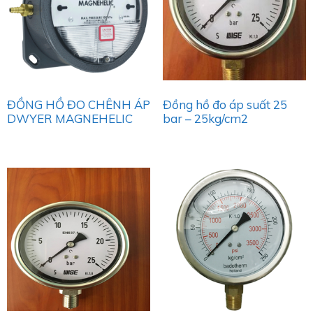
ĐỒNG HỒ ĐO CHÊNH ÁP
Đồng hồ đo áp suất 25
DWYER MAGNEHELIC
bar – 25kg/cm2