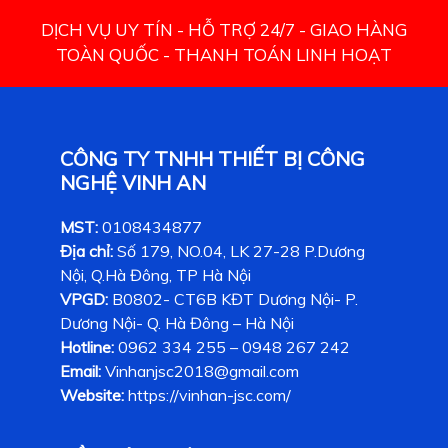
DỊCH VỤ UY TÍN - HỖ TRỢ 24/7 - GIAO HÀNG
TOÀN QUỐC - THANH TOÁN LINH HOẠT
CÔNG TY TNHH THIẾT BỊ CÔNG
NGHỆ VINH AN
MST:
0108434877
Địa chỉ:
Số 179, NO.04, LK 27-28 P.Dương
Nội, Q.Hà Đông, TP Hà Nội
VPGD:
B0802- CT6B KĐT Dương Nội- P.
Dương Nội- Q. Hà Đông – Hà Nội
Hotline:
0962 334 255 – 0948 267 242
Email:
Vinhanjsc2018@gmail.com
Website:
https://vinhan-jsc.com/