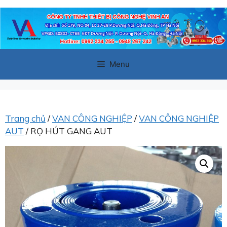
Chuyển
đến
nội
dung
Menu
Trang chủ
/
VAN CÔNG NGHIỆP
/
VAN CÔNG NGHIỆP
AUT
/ RỌ HÚT GANG AUT