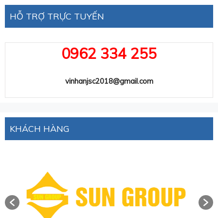
HỖ TRỢ TRỰC TUYẾN
0962 334 255
vinhanjsc2018@gmail.com
KHÁCH HÀNG