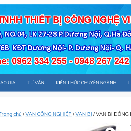
ÁO GIÁ
TƯ VẤN
KIẾN THỨC CHUYÊN NGÀNH
L
Trang chủ
/
VAN CÔNG NGHIỆP
/
VAN BI
/ VAN BI ĐỒNG