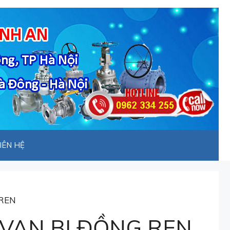
IÊN HỆ
 REN
VAN BI ĐỒNG REN