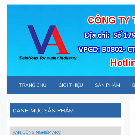
Chuyển
đến
nội
dung
TRANG CHỦ
GIỚI THIỆU
SẢN PHẨM
B
DANH MỤC SẢN PHẨM
VAN CÔNG NGHIỆP ARV