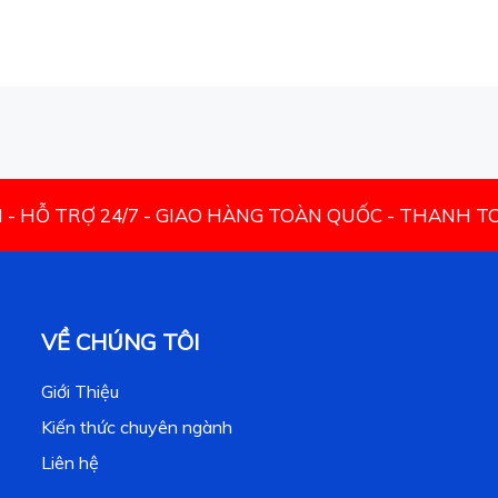
N - HỖ TRỢ 24/7 - GIAO HÀNG TOÀN QUỐC - THANH 
VỀ CHÚNG TÔI
Giới Thiệu
Kiến thức chuyên ngành
Liên hệ