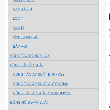
VAN XẢ KHÍ
LỌC Y
VAN BI
KÍNH QUAN SÁT
BẪY HƠI
CÔNG TẮC DÒNG CHẢY
CÔNG TẮC ÁP SUẤT
CÔNG TẮC ÁP SUẤT DANFOSS
CÔNG TẮC ÁP SUẤT AUTOSIGMA
CÔNG TẮC ÁP SUẤT SAGINOMYZA
ĐỒNG HỒ ĐO ÁP SUẤT