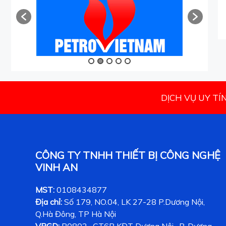
DỊCH VỤ UY TÍ
CÔNG TY TNHH THIẾT BỊ CÔNG NGHỆ
VINH AN
MST:
0108434877
Địa chỉ:
Số 179, NO.04, LK 27-28 P.Dương Nội,
Q.Hà Đông, TP Hà Nội