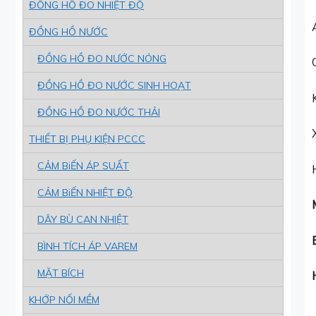
ĐỒNG HỒ ĐO NHIỆT ĐỘ
ĐỒNG HỒ NƯỚC
ĐỒNG HỒ ĐO NƯỚC NÓNG
ĐỒNG HỒ ĐO NƯỚC SINH HOẠT
ĐỒNG HỒ ĐO NƯỚC THẢI
THIẾT BỊ PHỤ KIỆN PCCC
CẢM BiẾN ÁP SUẤT
CẢM BiẾN NHIỆT ĐỘ
DÂY BÙ CAN NHIỆT
BÌNH TÍCH ÁP VAREM
MẶT BÍCH
KHỚP NỐI MỀM