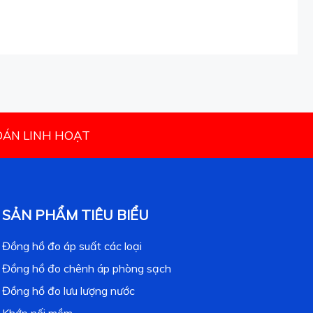
TOÁN LINH HOẠT
SẢN PHẨM TIÊU BIỂU
Đồng hồ đo áp suất các loại
Đồng hồ đo chênh áp phòng sạch
Đồng hồ đo lưu lượng nước