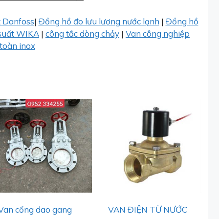
t Danfoss
|
Đồng hồ đo lưu lượng nước lạnh
|
Đồng hồ
suất WIKA
|
công tắc dòng chảy
|
Van công nghiệp
toàn inox
Van cổng dao gang
VAN ĐIỆN TỪ NƯỚC