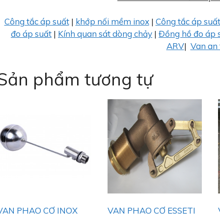
Công tắc áp suất
|
khớp nối mềm inox
|
Công tắc áp suấ
đo áp suất
|
Kính quan sát dòng chảy
|
Đồng hồ đo áp 
ARV
|
Van an 
Sản phẩm tương tự
VAN PHAO CƠ INOX
VAN PHAO CƠ ESSETI