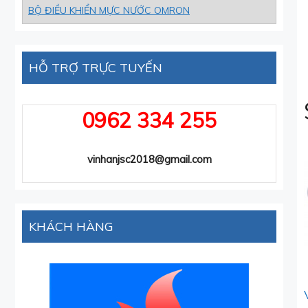
BỘ ĐIỀU KHIỂN MỰC NƯỚC OMRON
HỖ TRỢ TRỰC TUYẾN
0962 334 255
vinhanjsc2018@gmail.com
KHÁCH HÀNG