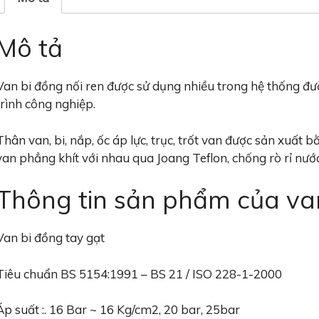
Mô tả
Van bi đồng nối ren được sử dụng nhiều trong hệ thống đư
trình công nghiệp.
Thân van, bi, nắp, ốc áp lực, trục, trốt van được sản xuất
van phẳng khít với nhau qua Joang Teflon, chống rò rỉ nướ
Thông tin sản phẩm của va
Van bi đồng tay gạt
Tiêu chuẩn BS 5154:1991 – BS 21 / ISO 228-1-2000
Áp suất :. 16 Bar ~ 16 Kg/cm2, 20 bar, 25bar