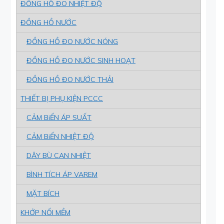
ĐỒNG HỒ ĐO NHIỆT ĐỘ
ĐỒNG HỒ NƯỚC
ĐỒNG HỒ ĐO NƯỚC NÓNG
ĐỒNG HỒ ĐO NƯỚC SINH HOẠT
ĐỒNG HỒ ĐO NƯỚC THẢI
THIẾT BỊ PHỤ KIỆN PCCC
CẢM BiẾN ÁP SUẤT
CẢM BiẾN NHIỆT ĐỘ
DÂY BÙ CAN NHIỆT
BÌNH TÍCH ÁP VAREM
MẶT BÍCH
KHỚP NỐI MỀM