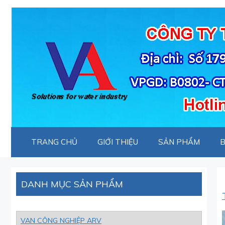
Chuyển
đến
nội
dung
TRANG CHỦ
GIỚI THIỆU
SẢN PHẨM
B
DANH MỤC SẢN PHẨM
VAN CÔNG NGHIỆP ARV