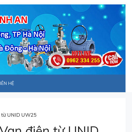
IÊN HỆ
n từ UNID UW25
Van điện từ UNID