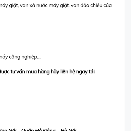
áy giặt, van xả nước máy giặt, van đảo chiều của
 máy công nghiệp….
ợc tư vấn mua hàng hãy liên hệ ngay tới:
ơng Nội – Quận Hà Đông – Hà Nội