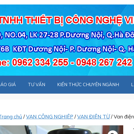
ÁO GIÁ
TƯ VẤN
KIẾN THỨC CHUYÊN NGÀNH
L
Trang chủ
/
VAN CÔNG NGHIỆP
/
VAN ĐIỆN TỪ
/ Van điệ