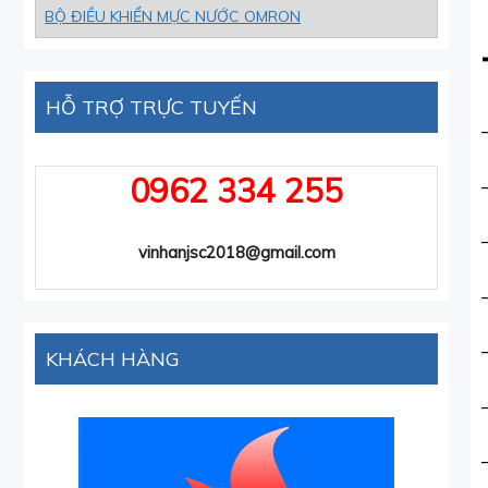
BỘ ĐIỀU KHIỂN MỰC NƯỚC OMRON
HỖ TRỢ TRỰC TUYẾN
0962 334 255
vinhanjsc2018@gmail.com
KHÁCH HÀNG