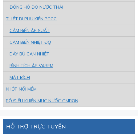
ĐỒNG HỒ ĐO NƯỚC THẢI
THIẾT BỊ PHỤ KIỆN PCCC
CẢM BiẾN ÁP SUẤT
CẢM BiẾN NHIỆT ĐỘ
DÂY BÙ CAN NHIỆT
BÌNH TÍCH ÁP VAREM
MẶT BÍCH
KHỚP NỐI MỀM
BỘ ĐIỀU KHIỂN MỰC NƯỚC OMRON
HỖ TRỢ TRỰC TUYẾN