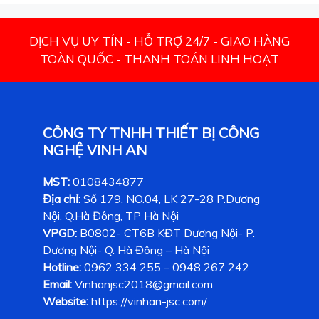
DỊCH VỤ UY TÍN - HỖ TRỢ 24/7 - GIAO HÀNG
TOÀN QUỐC - THANH TOÁN LINH HOẠT
CÔNG TY TNHH THIẾT BỊ CÔNG
NGHỆ VINH AN
MST:
0108434877
Địa chỉ:
Số 179, NO.04, LK 27-28 P.Dương
Nội, Q.Hà Đông, TP Hà Nội
VPGD:
B0802- CT6B KĐT Dương Nội- P.
Dương Nội- Q. Hà Đông – Hà Nội
Hotline:
0962 334 255 – 0948 267 242
Email:
Vinhanjsc2018@gmail.com
Website:
https://vinhan-jsc.com/