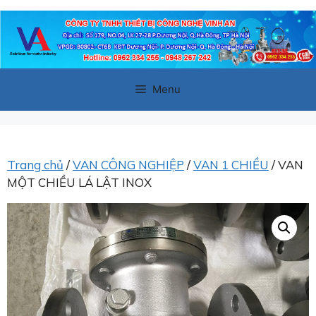
Chuyển
đến
nội
dung
Menu
Trang chủ
/
VAN CÔNG NGHIỆP
/
VAN 1 CHIỀU
/ VAN
MỘT CHIỀU LÁ LẬT INOX