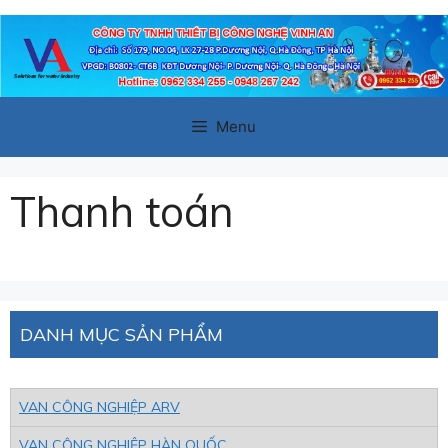
Chuyển
đến
nội
dung
Menu
Thanh toán
DANH MỤC SẢN PHẨM
VAN CÔNG NGHIỆP ARV
VAN CÔNG NGHIỆP HÀN QUỐC