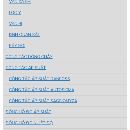
VAN XẢ KHÍ
LỌC Y
VAN BI
KÍNH QUAN SÁT
BẪY HƠI
CÔNG TẮC DÒNG CHẢY
CÔNG TẮC ÁP SUẤT
CÔNG TẮC ÁP SUẤT DANFOSS
CÔNG TẮC ÁP SUẤT AUTOSIGMA
CÔNG TẮC ÁP SUẤT SAGINOMYZA
ĐỒNG HỒ ĐO ÁP SUẤT
ĐỒNG HỒ ĐO NHIỆT ĐỘ