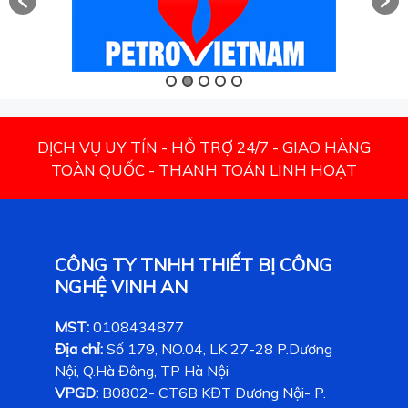
DỊCH VỤ UY TÍN - HỖ TRỢ 24/7 - GIAO HÀNG
TOÀN QUỐC - THANH TOÁN LINH HOẠT
CÔNG TY TNHH THIẾT BỊ CÔNG
NGHỆ VINH AN
MST:
0108434877
Địa chỉ:
Số 179, NO.04, LK 27-28 P.Dương
Nội, Q.Hà Đông, TP Hà Nội
VPGD:
B0802- CT6B KĐT Dương Nội- P.