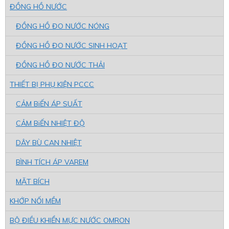
ĐỒNG HỒ NƯỚC
ĐỒNG HỒ ĐO NƯỚC NÓNG
ĐỒNG HỒ ĐO NƯỚC SINH HOẠT
ĐỒNG HỒ ĐO NƯỚC THẢI
THIẾT BỊ PHỤ KIỆN PCCC
CẢM BiẾN ÁP SUẤT
CẢM BiẾN NHIỆT ĐỘ
DÂY BÙ CAN NHIỆT
BÌNH TÍCH ÁP VAREM
MẶT BÍCH
KHỚP NỐI MỀM
BỘ ĐIỀU KHIỂN MỰC NƯỚC OMRON