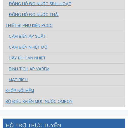
ĐỒNG HỒ ĐO NƯỚC SINH HOẠT
ĐỒNG HỒ ĐO NƯỚC THẢI
THIẾT BỊ PHỤ KIỆN PCCC
CẢM BiẾN ÁP SUẤT
CẢM BiẾN NHIỆT ĐỘ
DÂY BÙ CAN NHIỆT
BÌNH TÍCH ÁP VAREM
MẶT BÍCH
KHỚP NỐI MỀM
BỘ ĐIỀU KHIỂN MỰC NƯỚC OMRON
HỖ TRỢ TRỰC TUYẾN