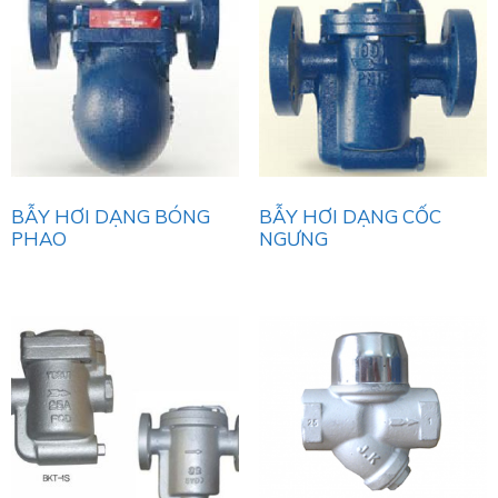
BẪY HƠI DẠNG BÓNG
BẪY HƠI DẠNG CỐC
PHAO
NGƯNG