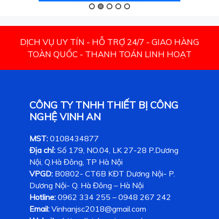
DỊCH VỤ UY TÍN - HỖ TRỢ 24/7 - GIAO HÀNG
TOÀN QUỐC - THANH TOÁN LINH HOẠT
CÔNG TY TNHH THIẾT BỊ CÔNG
NGHỆ VINH AN
MST:
0108434877
Địa chỉ:
Số 179, NO.04, LK 27-28 P.Dương
Nội, Q.Hà Đông, TP Hà Nội
VPGD:
B0802- CT6B KĐT Dương Nội- P.
Dương Nội- Q. Hà Đông – Hà Nội
Hotline:
0962 334 255 – 0948 267 242
Email:
Vinhanjsc2018@gmail.com