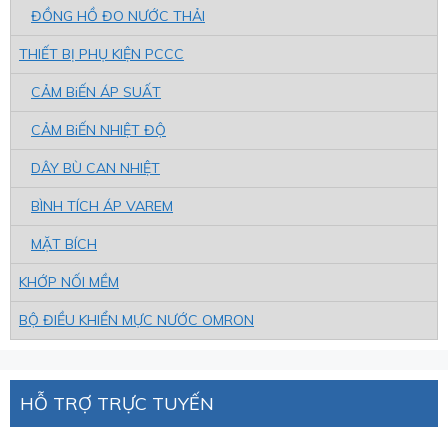
ĐỒNG HỒ ĐO NƯỚC THẢI
THIẾT BỊ PHỤ KIỆN PCCC
CẢM BiẾN ÁP SUẤT
CẢM BiẾN NHIỆT ĐỘ
DÂY BÙ CAN NHIỆT
BÌNH TÍCH ÁP VAREM
MẶT BÍCH
KHỚP NỐI MỀM
BỘ ĐIỀU KHIỂN MỰC NƯỚC OMRON
HỖ TRỢ TRỰC TUYẾN