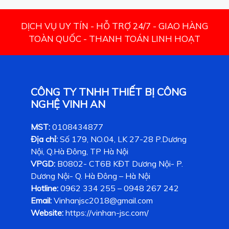
DỊCH VỤ UY TÍN - HỖ TRỢ 24/7 - GIAO HÀNG
TOÀN QUỐC - THANH TOÁN LINH HOẠT
CÔNG TY TNHH THIẾT BỊ CÔNG
NGHỆ VINH AN
MST:
0108434877
Địa chỉ:
Số 179, NO.04, LK 27-28 P.Dương
Nội, Q.Hà Đông, TP Hà Nội
VPGD:
B0802- CT6B KĐT Dương Nội- P.
Dương Nội- Q. Hà Đông – Hà Nội
Hotline:
0962 334 255 – 0948 267 242
Email:
Vinhanjsc2018@gmail.com
Website:
https://vinhan-jsc.com/