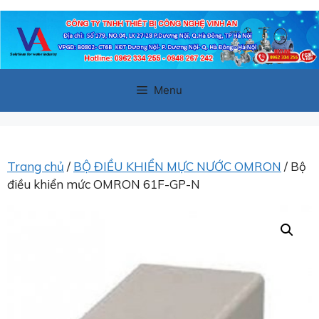
Chuyển
đến
nội
dung
Menu
Trang chủ
/
BỘ ĐIỀU KHIỂN MỰC NƯỚC OMRON
/ Bộ
điều khiển mức OMRON 61F-GP-N