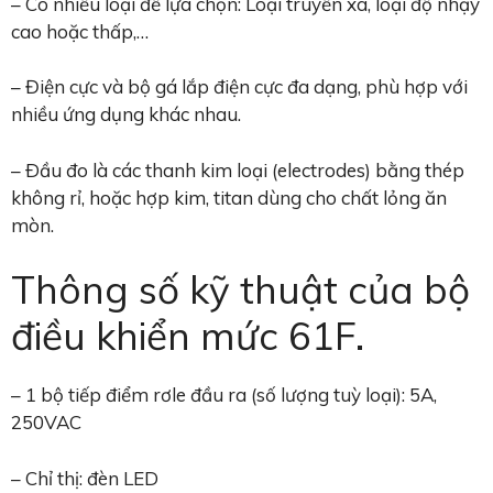
– Có nhiều loại để lựa chọn: Loại truyền xa, loại độ nhạy
cao hoặc thấp,…
– Điện cực và bộ gá lắp điện cực đa dạng, phù hợp với
nhiều ứng dụng khác nhau.
– Ðầu đo là các thanh kim loại (electrodes) bằng thép
không rỉ, hoặc hợp kim, titan dùng cho chất lỏng ăn
mòn.
Thông số kỹ thuật của bộ
điều khiển mức 61F.
– 1 bộ tiếp điểm rơle đầu ra (số lượng tuỳ loại): 5A,
250VAC
– Chỉ thị: đèn LED