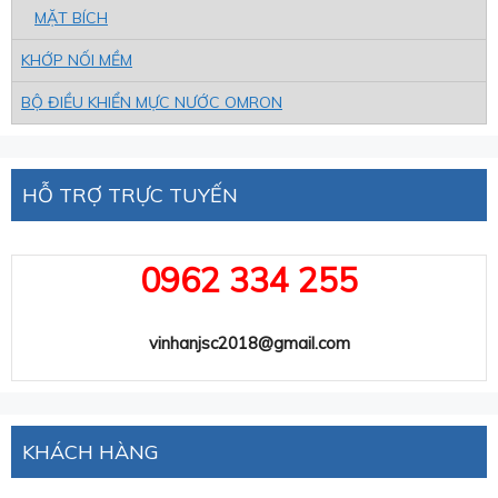
MẶT BÍCH
KHỚP NỐI MỀM
BỘ ĐIỀU KHIỂN MỰC NƯỚC OMRON
HỖ TRỢ TRỰC TUYẾN
0962 334 255
vinhanjsc2018@gmail.com
KHÁCH HÀNG