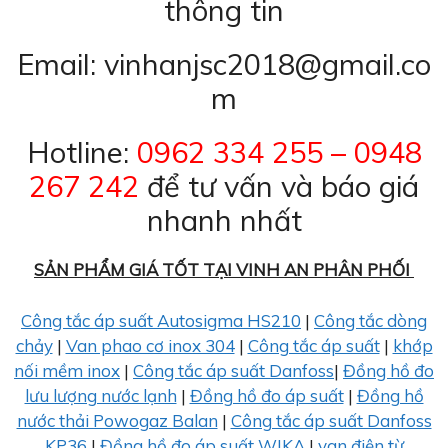
thông tin
Email: vinhanjsc2018@gmail.co
m
Hotline:
0962 334 255 – 0948
267 242
để tư vấn và báo giá
nhanh nhất
SẢN PHẨM GIÁ TỐT TẠI VINH AN PHÂN PHỐI
Công tắc áp suất Autosigma HS210
|
Công tắc dòng
chảy
|
Van phao cơ inox 304
|
Công tắc áp suất
|
khớp
nối mềm inox
|
Công tắc áp suất Danfoss
|
Đồng hồ đo
lưu lượng nước lạnh
|
Đồng hồ đo áp suất
|
Đồng hồ
nước thải Powogaz Balan
|
Công tắc áp suất Danfoss
KP36
|
Đồng hồ đo áp suất WIKA
|
van điện từ