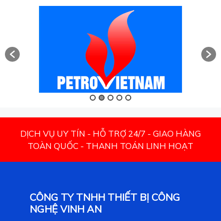
DỊCH VỤ UY TÍN - HỖ TRỢ 24/7 - GIAO HÀNG
TOÀN QUỐC - THANH TOÁN LINH HOẠT
CÔNG TY TNHH THIẾT BỊ CÔNG
NGHỆ VINH AN