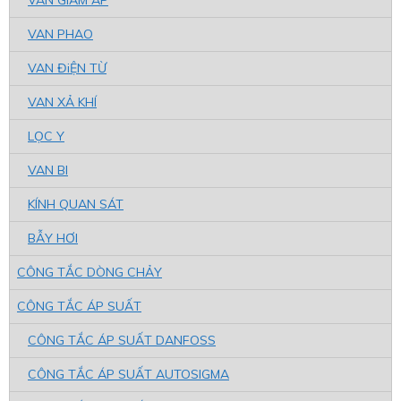
VAN GIẢM ÁP
VAN PHAO
VAN ĐiỆN TỪ
VAN XẢ KHÍ
LỌC Y
VAN BI
KÍNH QUAN SÁT
BẪY HƠI
CÔNG TẮC DÒNG CHẢY
CÔNG TẮC ÁP SUẤT
CÔNG TẮC ÁP SUẤT DANFOSS
CÔNG TẮC ÁP SUẤT AUTOSIGMA