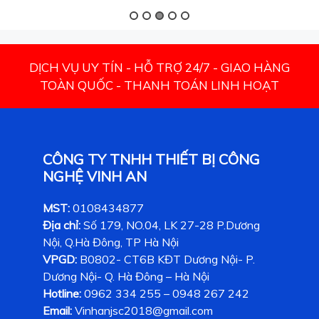
DỊCH VỤ UY TÍN - HỖ TRỢ 24/7 - GIAO HÀNG
TOÀN QUỐC - THANH TOÁN LINH HOẠT
CÔNG TY TNHH THIẾT BỊ CÔNG
NGHỆ VINH AN
MST:
0108434877
Địa chỉ:
Số 179, NO.04, LK 27-28 P.Dương
Nội, Q.Hà Đông, TP Hà Nội
VPGD:
B0802- CT6B KĐT Dương Nội- P.
Dương Nội- Q. Hà Đông – Hà Nội
Hotline:
0962 334 255 – 0948 267 242
Email:
Vinhanjsc2018@gmail.com