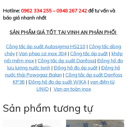
Hotline:
0962 334 255 – 0948 267 242
để tư vấn và
báo giá nhanh nhất
SẢN PHẨM GIÁ TỐT TẠI VINH AN PHÂN PHỐI
Công tắc áp suất Autosigma HS210
|
Công tắc dòng
chảy
|
Van phao cơ inox 304
|
Công tắc áp suất
|
khớp
nối mềm inox
|
Công tắc áp suất Danfoss
|
Đồng hồ đo
lưu lượng nước lạnh
|
Đồng hồ đo áp suất
|
Đồng hồ
nước thải Powogaz Balan
|
Công tắc áp suất Danfoss
KP36
|
Đồng hồ đo áp suất WIKA
|
van điện từ
UNID
|
Van an toàn inox
Sản phẩm tương tự