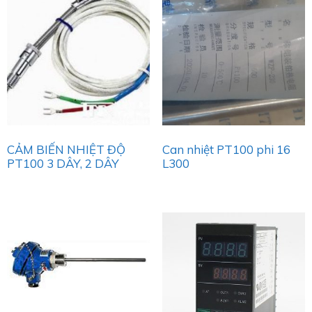
CẢM BIẾN NHIỆT ĐỘ
Can nhiệt PT100 phi 16
PT100 3 DÂY, 2 DÂY
L300