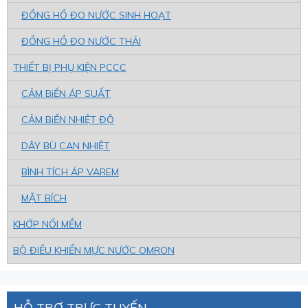
ĐỒNG HỒ ĐO NƯỚC SINH HOẠT
ĐỒNG HỒ ĐO NƯỚC THẢI
THIẾT BỊ PHỤ KIỆN PCCC
CẢM BiẾN ÁP SUẤT
CẢM BiẾN NHIỆT ĐỘ
DÂY BÙ CAN NHIỆT
BÌNH TÍCH ÁP VAREM
MẶT BÍCH
KHỚP NỐI MỀM
BỘ ĐIỀU KHIỂN MỰC NƯỚC OMRON
HỖ TRỢ TRỰC TUYẾN