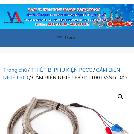
Chuyển
đến
nội
dung
Menu
Trang chủ
/
THIẾT BỊ PHỤ KIỆN PCCC
/
CẢM BiẾN
NHIỆT ĐỘ
/ CẢM BIẾN NHIỆT ĐỘ PT100 DẠNG DÂY