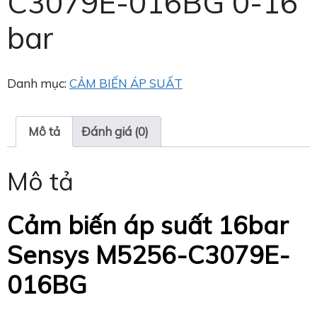
C3079E-016BG 0-16
bar
Danh mục:
CẢM BIẾN ÁP SUẤT
Mô tả
Đánh giá (0)
Mô tả
Cảm biến áp suất 16bar
Sensys M5256-C3079E-
016BG