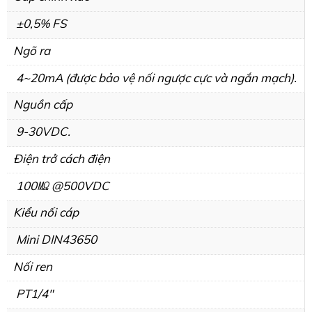
±0,5% FS
Ngõ ra
4~20mA (được bảo vệ nối ngược cực và ngắn mạch).
Nguồn cấp
9-30VDC.
Điện trở cách điện
100㏁ @500VDC
Kiểu nối cáp
Mini DIN43650
Nối ren
PT1/4″