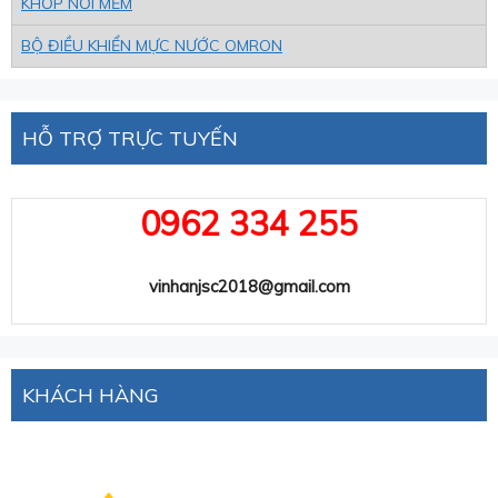
KHỚP NỐI MỀM
BỘ ĐIỀU KHIỂN MỰC NƯỚC OMRON
HỖ TRỢ TRỰC TUYẾN
0962 334 255
vinhanjsc2018@gmail.com
KHÁCH HÀNG