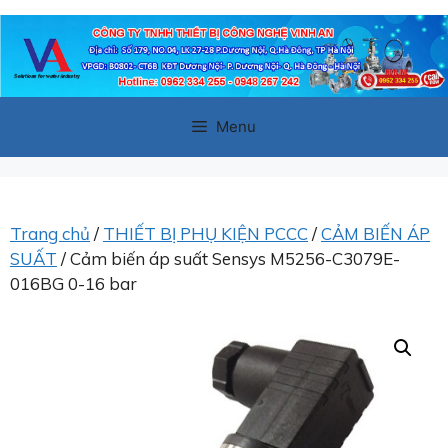
Chuyển
đến
nội
dung
Menu
Trang chủ
/
THIẾT BỊ PHỤ KIỆN PCCC
/
CẢM BIẾN ÁP
SUẤT
/ Cảm biến áp suất Sensys M5256-C3079E-
016BG 0-16 bar