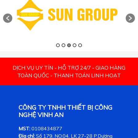
DỊCH VỤ UY TÍN - HỖ TRỢ 24/7 - GIAO HÀNG
TOÀN QUỐC - THANH TOÁN LINH HOẠT
CÔNG TY TNHH THIẾT BỊ CÔNG
NGHỆ VINH AN
MST:
0108434877
Địa chỉ:
Số 179, NO.04, LK 27-28 P.Dương