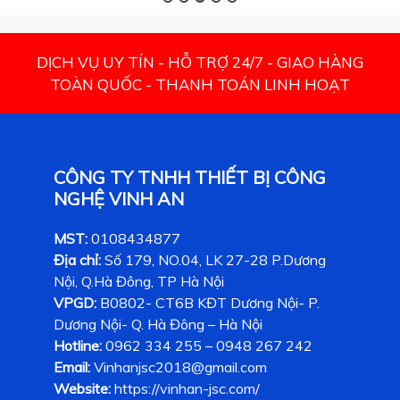
DỊCH VỤ UY TÍN - HỖ TRỢ 24/7 - GIAO HÀNG
TOÀN QUỐC - THANH TOÁN LINH HOẠT
CÔNG TY TNHH THIẾT BỊ CÔNG
NGHỆ VINH AN
MST:
0108434877
Địa chỉ:
Số 179, NO.04, LK 27-28 P.Dương
Nội, Q.Hà Đông, TP Hà Nội
VPGD:
B0802- CT6B KĐT Dương Nội- P.
Dương Nội- Q. Hà Đông – Hà Nội
Hotline:
0962 334 255 – 0948 267 242
Email:
Vinhanjsc2018@gmail.com
Website:
https://vinhan-jsc.com/