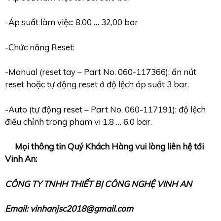
-Áp suất làm việc: 8,00 … 32,00 bar
-Chức năng Reset:
-Manual (reset tay – Part No. 060-117366): ấn nút
reset hoặc tự động reset ở độ lệch áp suất 3 bar.
-Auto (tự động reset – Part No. 060-117191): độ lệch
điều chỉnh trong phạm vi 1.8 … 6.0 bar.
Mọi thông tin Quý Khách Hàng vui lòng liên hệ tới
Vinh An:
CÔNG TY TNHH THIẾT BỊ CÔNG NGHỆ VINH AN
Email: vinhanjsc2018@gmail.com