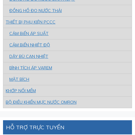
ĐỒNG HỒ ĐO NƯỚC THẢI
THIẾT BỊ PHỤ KIỆN PCCC
CẢM BiẾN ÁP SUẤT
CẢM BiẾN NHIỆT ĐỘ
DÂY BÙ CAN NHIỆT
BÌNH TÍCH ÁP VAREM
MẶT BÍCH
KHỚP NỐI MỀM
BỘ ĐIỀU KHIỂN MỰC NƯỚC OMRON
HỖ TRỢ TRỰC TUYẾN