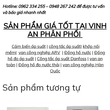
Hotline: 0962 334 255 – 0948 267 242 để được tư vấn
và báo giá nhanh nhất
SẢN PHẨM GIÁ TỐT TẠI VINH
AN PHÂN PHỐI
Cảm biến áp suất
|
công tắc áp suất
|
khớp nối
mềm
|
van công nghiệp ARV
|
Đồng hồ nước
|
Đồng
hồ đo áp suất
|
Công tắc áp suất Danfoss
|
van an
toàn
|
Đồng hồ đo nước thải
|
van công nghiệp Hàn
Quốc
Sản phẩm tương tự