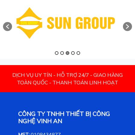
DỊCH VỤ UY TÍN - HỖ TRỢ 24/7 - GIAO HÀNG
TOÀN QUỐC - THANH TOÁN LINH HOẠT
CÔNG TY TNHH THIẾT BỊ CÔNG
NGHỆ VINH AN
MST:
0108434877