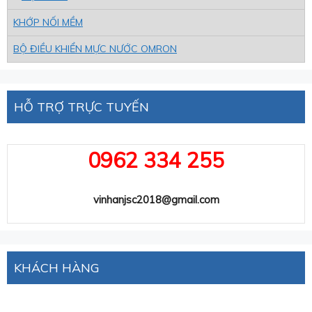
KHỚP NỐI MỀM
BỘ ĐIỀU KHIỂN MỰC NƯỚC OMRON
HỖ TRỢ TRỰC TUYẾN
0962 334 255
vinhanjsc2018@gmail.com
KHÁCH HÀNG