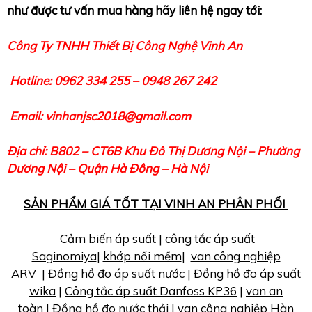
như được tư vấn mua hàng hãy liên hệ ngay tới:
Công Ty TNHH Thiết Bị Công Nghệ Vinh An
Hotline: 0962 334 255 – 0948 267 242
Email: vinhanjsc2018@gmail.com
Địa chỉ: B802 – CT6B Khu Đô Thị Dương Nội – Phường
Dương Nội – Quận Hà Đông – Hà Nội
SẢN PHẨM GIÁ TỐT TẠI VINH AN PHÂN PHỐI
Cảm biến áp suất
|
công tắc áp suất
Saginomiya
|
khớp nối mềm
|
van công nghiệp
ARV
|
Đồng hồ đo áp suất nước
|
Đồng hồ đo áp suất
wika
|
Công tắc áp suất Danfoss KP36
|
van an
toàn
|
Đồng hồ đo nước thải
|
van công nghiệp Hàn