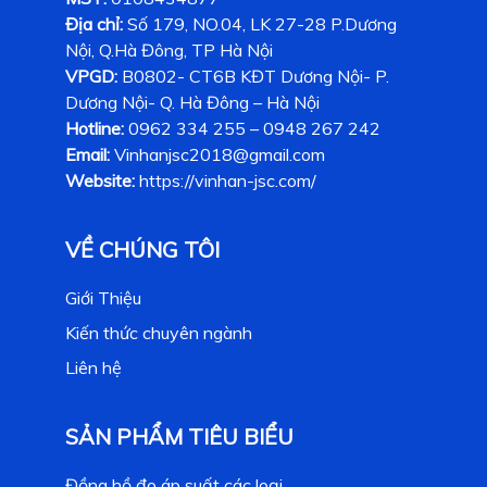
Địa chỉ:
Số 179, NO.04, LK 27-28 P.Dương
Nội, Q.Hà Đông, TP Hà Nội
VPGD:
B0802- CT6B KĐT Dương Nội- P.
Dương Nội- Q. Hà Đông – Hà Nội
Hotline:
0962 334 255 – 0948 267 242
Email:
Vinhanjsc2018@gmail.com
Website:
https://vinhan-jsc.com/
VỀ CHÚNG TÔI
Giới Thiệu
Kiến thức chuyên ngành
Liên hệ
SẢN PHẨM TIÊU BIỂU
Đồng hồ đo áp suất các loại