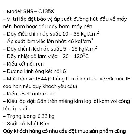
– Model:
SNS – C135X
– Vị trí lắp đặt bảo vệ áp suất: đường hút, đầu về máy
nén, bơm hoặc đầu đẩy bơm, máy nén
2
– Dãy điều chỉnh áp suất: 10 ~ 35 kgf/cm
2
– Áp suất làm việc lớn nhất: 46 kgf/cm
2
– Dãy chênh lệch áp suất: 5 ~ 15 kgf/cm
0
– Dãy nhiệt độ làm việc: – 20 – 120
C
– Kiểu kết nối: ren
– Đường kính ống kết nối: 6
– Mức bảo vệ: IP44 (Chúng tôi có loại bảo vệ với mức IP
cao hơn nếu quý khách yêu cầu)
– Kiểu reset: automatic
– Kiểu lắp đặt: Gắn trên miếng kim loại đi kèm với công
tắc áp suất.
– Trọng lượng: 0.33 kg
– Xuất xứ: Nhật Bản
Qúy khách hàng có nhu cầu đặt mua sản phẩm cũng