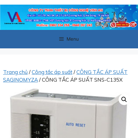
Chuyển
đến
nội
dung
Menu
Trang chủ
/
Công tắc áp suất
/
CÔNG TẮC ÁP SUẤT
SAGINOMYZA
/ CÔNG TẮC ÁP SUẤT SNS-C135X