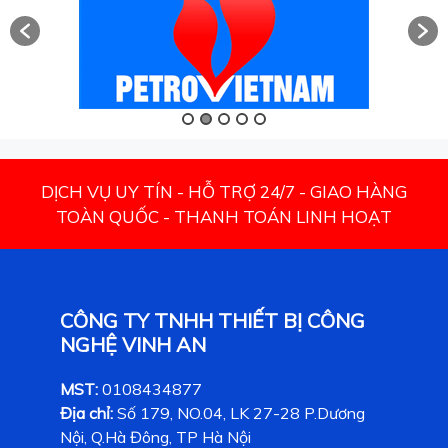
DỊCH VỤ UY TÍN - HỖ TRỢ 24/7 - GIAO HÀNG
TOÀN QUỐC - THANH TOÁN LINH HOẠT
CÔNG TY TNHH THIẾT BỊ CÔNG
NGHỆ VINH AN
MST:
0108434877
Địa chỉ:
Số 179, NO.04, LK 27-28 P.Dương
Nội, Q.Hà Đông, TP Hà Nội