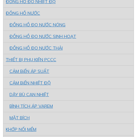
ĐỒNG HỒ ĐO NHIỆT ĐỘ
ĐỒNG HỒ NƯỚC
ĐỒNG HỒ ĐO NƯỚC NÓNG
ĐỒNG HỒ ĐO NƯỚC SINH HOẠT
ĐỒNG HỒ ĐO NƯỚC THẢI
THIẾT BỊ PHỤ KIỆN PCCC
CẢM BiẾN ÁP SUẤT
CẢM BiẾN NHIỆT ĐỘ
DÂY BÙ CAN NHIỆT
BÌNH TÍCH ÁP VAREM
MẶT BÍCH
KHỚP NỐI MỀM