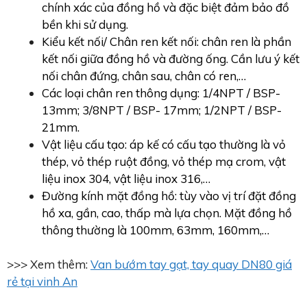
chính xác của đồng hồ và đặc biệt đảm bảo đồ
bền khi sử dụng.
Kiểu kết nối/ Chân ren kết nối: chân ren là phần
kết nối giữa đồng hồ và đường ống. Cần lưu ý kết
nối chân đứng, chân sau, chân có ren,…
Các loại chân ren thông dụng: 1/4NPT / BSP-
13mm; 3/8NPT / BSP- 17mm; 1/2NPT / BSP-
21mm.
Vật liệu cấu tạo: áp kế có cấu tạo thường là vỏ
thép, vỏ thép ruột đồng, vỏ thép mạ crom, vật
liệu inox 304, vật liệu inox 316,…
Đường kính mặt đồng hồ: tùy vào vị trí đặt đồng
hồ xa, gần, cao, thấp mà lựa chọn. Mặt đồng hồ
thông thường là 100mm, 63mm, 160mm,…
>>> Xem thêm:
Van bướm tay gạt, tay quay DN80 giá
rẻ tại vinh An