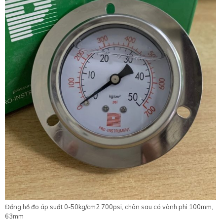
Đồng hồ đo áp suất 0-50kg/cm2 700psi, chân sau có vành phi 100mm,
63mm