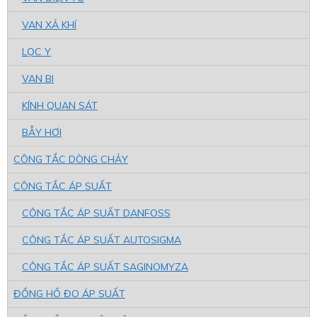
VAN XẢ KHÍ
LỌC Y
VAN BI
KÍNH QUAN SÁT
BẪY HƠI
CÔNG TẮC DÒNG CHẢY
CÔNG TẮC ÁP SUẤT
CÔNG TẮC ÁP SUẤT DANFOSS
CÔNG TẮC ÁP SUẤT AUTOSIGMA
CÔNG TẮC ÁP SUẤT SAGINOMYZA
ĐỒNG HỒ ĐO ÁP SUẤT