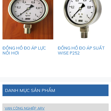
ĐỒNG HỒ ĐO ÁP LỰC
ĐỒNG HỒ ĐO ÁP SUẤT
NỒI HƠI
WISE P252
DANH MỤC SẢN PHẨM
VAN CÔNG NGHIỆP ARV