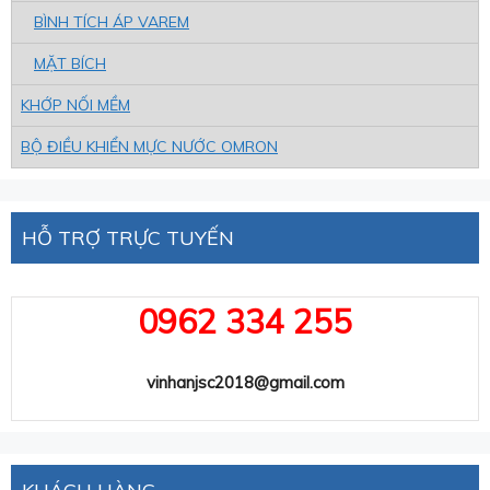
BÌNH TÍCH ÁP VAREM
MẶT BÍCH
KHỚP NỐI MỀM
BỘ ĐIỀU KHIỂN MỰC NƯỚC OMRON
HỖ TRỢ TRỰC TUYẾN
0962 334 255
vinhanjsc2018@gmail.com