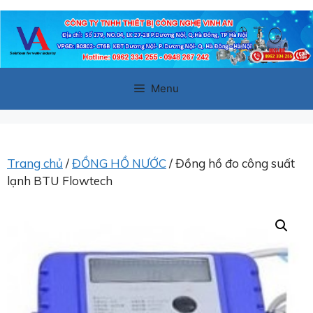
Chuyển
đến
nội
dung
Menu
Trang chủ
/
ĐỒNG HỒ NƯỚC
/ Đồng hồ đo công suất
lạnh BTU Flowtech