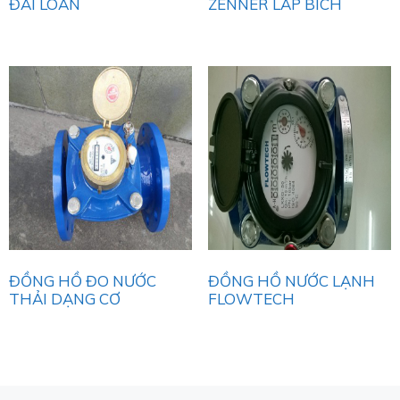
ĐÀI LOAN
ZENNER LẮP BÍCH
ĐỒNG HỒ ĐO NƯỚC
ĐỒNG HỒ NƯỚC LẠNH
THẢI DẠNG CƠ
FLOWTECH