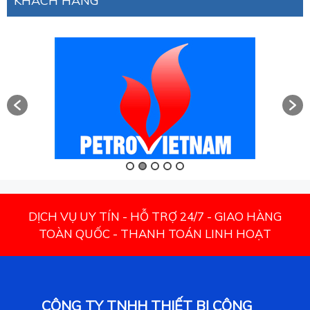
KHÁCH HÀNG
DỊCH VỤ UY TÍN - HỖ TRỢ 24/7 - GIAO HÀNG
TOÀN QUỐC - THANH TOÁN LINH HOẠT
CÔNG TY TNHH THIẾT BỊ CÔNG