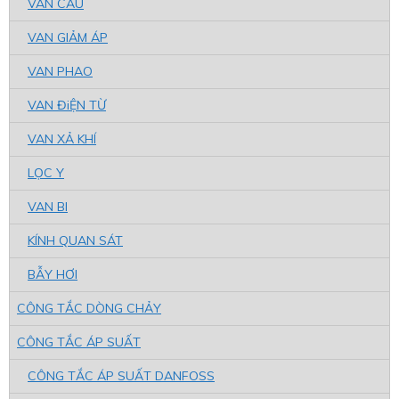
VAN CẦU
VAN GIẢM ÁP
VAN PHAO
VAN ĐiỆN TỪ
VAN XẢ KHÍ
LỌC Y
VAN BI
KÍNH QUAN SÁT
BẪY HƠI
CÔNG TẮC DÒNG CHẢY
CÔNG TẮC ÁP SUẤT
CÔNG TẮC ÁP SUẤT DANFOSS