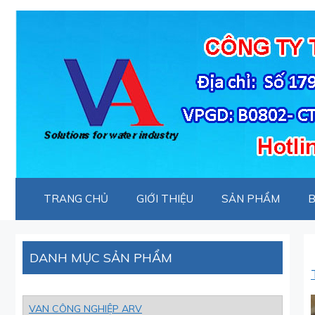
Chuyển
đến
nội
dung
TRANG CHỦ
GIỚI THIỆU
SẢN PHẨM
B
DANH MỤC SẢN PHẨM
VAN CÔNG NGHIỆP ARV