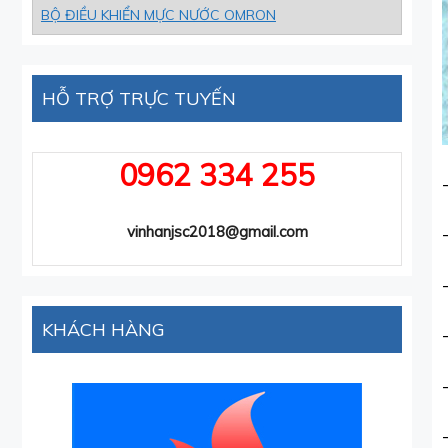
BỘ ĐIỀU KHIỂN MỰC NƯỚC OMRON
HỖ TRỢ TRỰC TUYẾN
0962 334 255
vinhanjsc2018@gmail.com
KHÁCH HÀNG