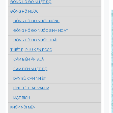
ĐỒNG HỒ ĐO NHIỆT ĐỘ
ĐỒNG HỒ NƯỚC
ĐỒNG HỒ ĐO NƯỚC NÓNG
ĐỒNG HỒ ĐO NƯỚC SINH HOẠT
ĐỒNG HỒ ĐO NƯỚC THẢI
THIẾT BỊ PHỤ KIỆN PCCC
CẢM BiẾN ÁP SUẤT
CẢM BiẾN NHIỆT ĐỘ
DÂY BÙ CAN NHIỆT
BÌNH TÍCH ÁP VAREM
MẶT BÍCH
KHỚP NỐI MỀM