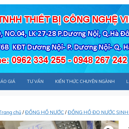
ÁO GIÁ
TƯ VẤN
KIẾN THỨC CHUYÊN NGÀNH
L
Trang chủ
/
ĐỒNG HỒ NƯỚC
/
ĐỒNG HỒ ĐO NƯỚC SINH