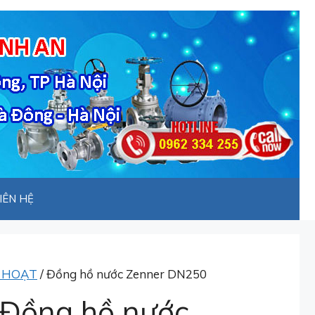
IÊN HỆ
 HOẠT
/ Đồng hồ nước Zenner DN250
Đồng hồ nước