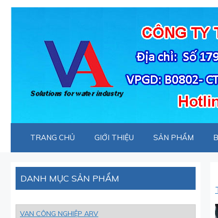
Chuyển
đến
nội
dung
TRANG CHỦ
GIỚI THIỆU
SẢN PHẨM
B
DANH MỤC SẢN PHẨM
VAN CÔNG NGHIỆP ARV