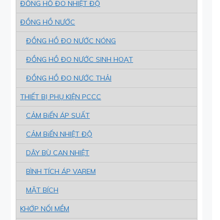
ĐỒNG HỒ ĐO NHIỆT ĐỘ
ĐỒNG HỒ NƯỚC
ĐỒNG HỒ ĐO NƯỚC NÓNG
ĐỒNG HỒ ĐO NƯỚC SINH HOẠT
ĐỒNG HỒ ĐO NƯỚC THẢI
THIẾT BỊ PHỤ KIỆN PCCC
CẢM BiẾN ÁP SUẤT
CẢM BiẾN NHIỆT ĐỘ
DÂY BÙ CAN NHIỆT
BÌNH TÍCH ÁP VAREM
MẶT BÍCH
KHỚP NỐI MỀM