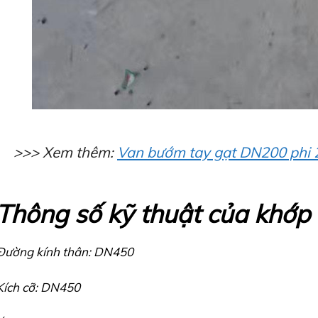
>>> Xem thêm:
Van bướm tay gạt DN200 ph
Thông số kỹ thuật của khớ
Đường kính thân: DN450
Kích cỡ: DN450