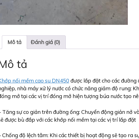
Mô tả
Đánh giá (0)
Mô tả
Khớp nối mềm cao su DN450
được lắp đặt cho các đường 
nghiệp, nhà máy xử lý nước có chức năng giảm độ rung: Khi 
đóng mở tại các vị trí đóng mở hiện tượng búa nước tạo n
– Tăng sự co giản trên đường ống: Chuyển động giản nở và 
sẽ được bù đắp với các khớp nối mềm tại các vị trí lắp đặt
– Chống độ lệch tâm: Khi các thiết bị hoạt động sẽ tạo ra sự