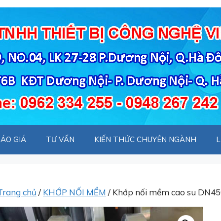
ÁO GIÁ
TƯ VẤN
KIẾN THỨC CHUYÊN NGÀNH
L
Trang chủ
/
KHỚP NỐI MỀM
/ Khớp nối mềm cao su DN4