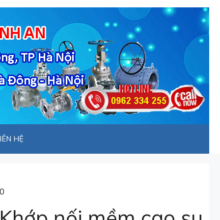
IÊN HỆ
50
Khớp nối mềm cao su