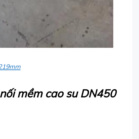
i 219mm
p nối mềm cao su DN450