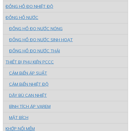
ĐỒNG HỒ ĐO NHIỆT ĐỘ
ĐỒNG HỒ NƯỚC
ĐỒNG HỒ ĐO NƯỚC NÓNG
ĐỒNG HỒ ĐO NƯỚC SINH HOẠT
ĐỒNG HỒ ĐO NƯỚC THẢI
THIẾT BỊ PHỤ KIỆN PCCC
CẢM BiẾN ÁP SUẤT
CẢM BiẾN NHIỆT ĐỘ
DÂY BÙ CAN NHIỆT
BÌNH TÍCH ÁP VAREM
MẶT BÍCH
KHỚP NỐI MỀM