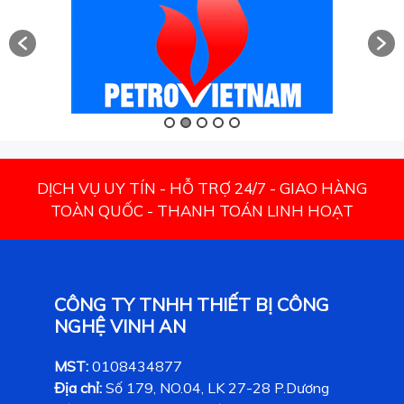
DỊCH VỤ UY TÍN - HỖ TRỢ 24/7 - GIAO HÀNG
TOÀN QUỐC - THANH TOÁN LINH HOẠT
CÔNG TY TNHH THIẾT BỊ CÔNG
NGHỆ VINH AN
MST:
0108434877
Địa chỉ:
Số 179, NO.04, LK 27-28 P.Dương