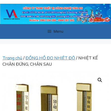
Chuyển
đến
nội
dung
Menu
Trang chủ
/
ĐỒNG HỒ ĐO NHIỆT ĐỘ
/ NHIỆT KẾ
CHÂN ĐỨNG, CHÂN SAU