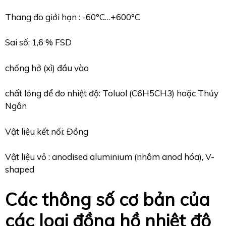
Thang đo giới hạn : -60°C…+600°C
Sai số: 1,6 % FSD
chống hở (xì) đầu vào
chất lỏng để đo nhiệt độ: Toluol (C6H5CH3) hoặc Thủy
Ngân
Vật liệu kết nối: Đồng
Vật liệu vỏ : anodised aluminium (nhôm anod hóa), V-
shaped
Các thông số cơ bản của
các loại đồng hồ nhiệt độ