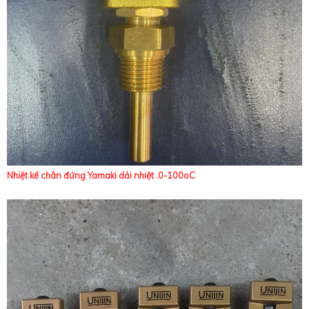
Nhiệt kế chân đứng Yamaki dải nhiệt .0-100oC