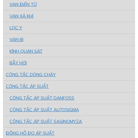
VAN ĐiỆN TỪ
VAN XẢ KHÍ
LỌC Y
VAN BI
KÍNH QUAN SÁT
BẪY HƠI
CÔNG TẮC DÒNG CHẢY
CÔNG TẮC ÁP SUẤT
CÔNG TẮC ÁP SUẤT DANFOSS
CÔNG TẮC ÁP SUẤT AUTOSIGMA
CÔNG TẮC ÁP SUẤT SAGINOMYZA
ĐỒNG HỒ ĐO ÁP SUẤT