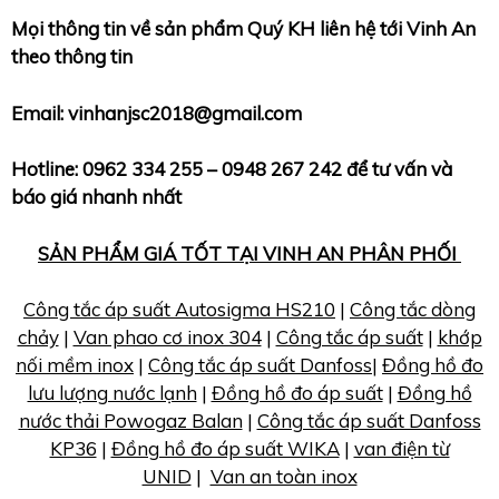
Mọi thông tin về sản phẩm Quý KH liên hệ tới Vinh An
theo thông tin
Email: vinhanjsc2018@gmail.com
Hotline: 0962 334 255 – 0948 267 242 để tư vấn và
báo giá nhanh nhất
SẢN PHẨM GIÁ TỐT TẠI VINH AN PHÂN PHỐI
Công tắc áp suất Autosigma HS210
|
Công tắc dòng
chảy
|
Van phao cơ inox 304
|
Công tắc áp suất
|
khớp
nối mềm inox
|
Công tắc áp suất Danfoss
|
Đồng hồ đo
lưu lượng nước lạnh
|
Đồng hồ đo áp suất
|
Đồng hồ
nước thải Powogaz Balan
|
Công tắc áp suất Danfoss
KP36
|
Đồng hồ đo áp suất WIKA
|
van điện từ
UNID
|
Van an toàn inox