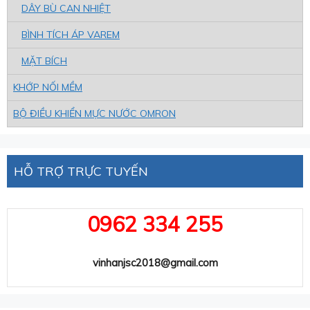
DÂY BÙ CAN NHIỆT
BÌNH TÍCH ÁP VAREM
MẶT BÍCH
KHỚP NỐI MỀM
BỘ ĐIỀU KHIỂN MỰC NƯỚC OMRON
HỖ TRỢ TRỰC TUYẾN
0962 334 255
vinhanjsc2018@gmail.com