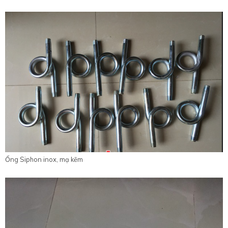
Ống Siphon inox, mạ kẽm