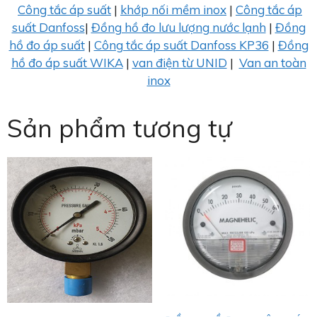
Công tắc áp suất
|
khớp nối mềm inox
|
Công tắc áp
suất Danfoss
|
Đồng hồ đo lưu lượng nước lạnh
|
Đồng
hồ đo áp suất
|
Công tắc áp suất Danfoss KP36
|
Đồng
hồ đo áp suất WIKA
|
van điện từ UNID
|
Van an toàn
inox
Sản phẩm tương tự