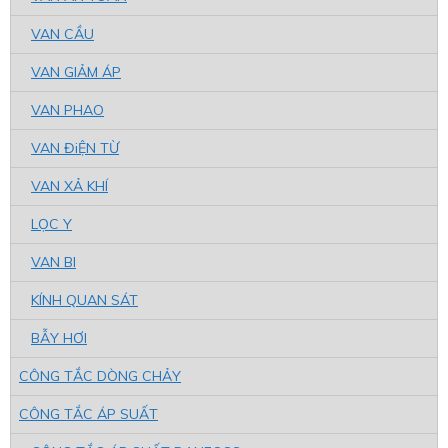
VAN CẦU
VAN GIẢM ÁP
VAN PHAO
VAN ĐiỆN TỪ
VAN XẢ KHÍ
LỌC Y
VAN BI
KÍNH QUAN SÁT
BẪY HƠI
CÔNG TẮC DÒNG CHẢY
CÔNG TẮC ÁP SUẤT