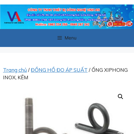
Chuyển
đến
nội
dung
Menu
Trang chủ
/
ĐỒNG HỒ ĐO ÁP SUẤT
/ ỐNG XIPHONG
INOX, KẼM