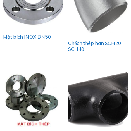
Mặt bích INOX DN50
Chếch thép hàn SCH20
SCH40