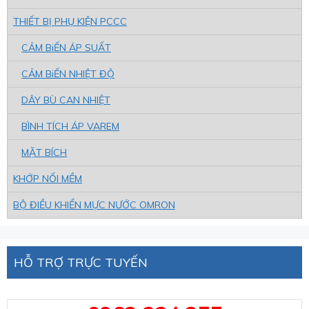
THIẾT BỊ PHỤ KIỆN PCCC
CẢM BiẾN ÁP SUẤT
CẢM BiẾN NHIỆT ĐỘ
DÂY BÙ CAN NHIỆT
BÌNH TÍCH ÁP VAREM
MẶT BÍCH
KHỚP NỐI MỀM
BỘ ĐIỀU KHIỂN MỰC NƯỚC OMRON
HỖ TRỢ TRỰC TUYẾN