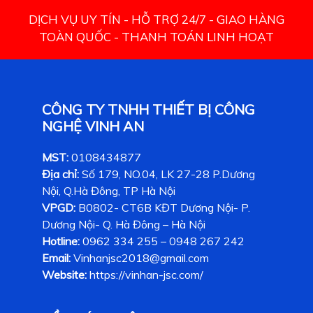
DỊCH VỤ UY TÍN - HỖ TRỢ 24/7 - GIAO HÀNG
TOÀN QUỐC - THANH TOÁN LINH HOẠT
CÔNG TY TNHH THIẾT BỊ CÔNG
NGHỆ VINH AN
MST:
0108434877
Địa chỉ:
Số 179, NO.04, LK 27-28 P.Dương
Nội, Q.Hà Đông, TP Hà Nội
VPGD:
B0802- CT6B KĐT Dương Nội- P.
Dương Nội- Q. Hà Đông – Hà Nội
Hotline:
0962 334 255 – 0948 267 242
Email:
Vinhanjsc2018@gmail.com
Website:
https://vinhan-jsc.com/