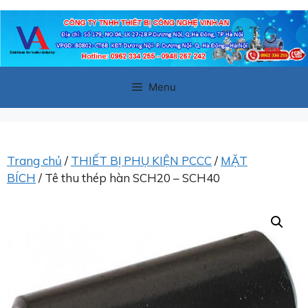
Chuyển
đến
nội
dung
Menu
Trang chủ
/
THIẾT BỊ PHỤ KIỆN PCCC
/
MẶT
BÍCH
/ Tê thu thép hàn SCH20 – SCH40