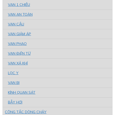
VAN 1 CHIỀU
VAN AN TOÀN
VAN CẦU
VAN GIẢM ÁP
VAN PHAO
VAN ĐiỆN TỪ
VAN XẢ KHÍ
LỌC Y
VAN BI
KÍNH QUAN SÁT
BẪY HƠI
CÔNG TẮC DÒNG CHẢY