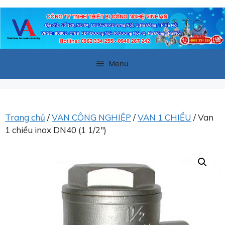
Chuyển
đến
nội
dung
Menu
Trang chủ
/
VAN CÔNG NGHIỆP
/
VAN 1 CHIỀU
/ Van
1 chiều inox DN40 (1 1/2″)