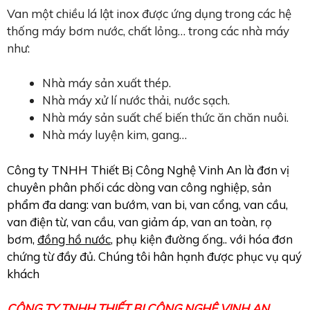
Van một chiều lá lật inox được ứng dụng trong các hệ
thống máy bơm nước, chất lỏng… trong các nhà máy
như:
Nhà máy sản xuất thép.
Nhà máy xử lí nước thải, nước sạch.
Nhà máy sản suất chế biến thức ăn chăn nuôi.
Nhà máy luyện kim, gang…
Công ty TNHH Thiết Bị Công Nghệ Vinh An là đơn vị
chuyên phân phối các dòng van công nghiệp, sản
phẩm đa dang: van bướm, van bi, van cổng, van cầu,
van điện từ, van cầu, van giảm áp, van an toàn, rọ
bơm,
đồng hồ nước
, phụ kiện đường ống.. với hóa đơn
chứng từ đầy đủ. Chúng tôi hân hạnh được phục vụ quý
khách
CÔNG TY TNHH THIẾT BỊ CÔNG NGHỆ VINH AN