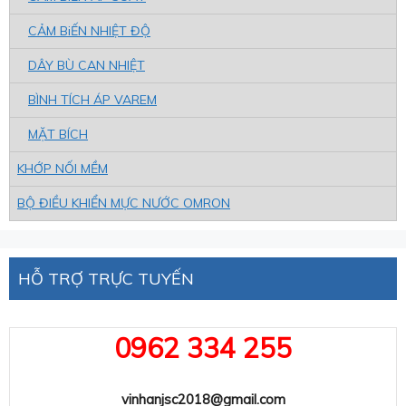
CẢM BiẾN NHIỆT ĐỘ
DÂY BÙ CAN NHIỆT
BÌNH TÍCH ÁP VAREM
MẶT BÍCH
KHỚP NỐI MỀM
BỘ ĐIỀU KHIỂN MỰC NƯỚC OMRON
HỖ TRỢ TRỰC TUYẾN
0962 334 255
vinhanjsc2018@gmail.com