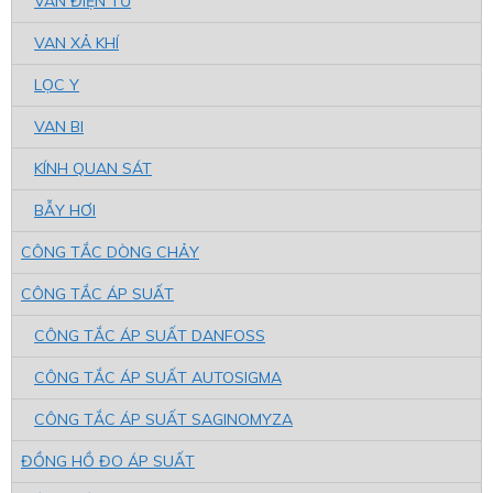
VAN ĐiỆN TỪ
VAN XẢ KHÍ
LỌC Y
VAN BI
KÍNH QUAN SÁT
BẪY HƠI
CÔNG TẮC DÒNG CHẢY
CÔNG TẮC ÁP SUẤT
CÔNG TẮC ÁP SUẤT DANFOSS
CÔNG TẮC ÁP SUẤT AUTOSIGMA
CÔNG TẮC ÁP SUẤT SAGINOMYZA
ĐỒNG HỒ ĐO ÁP SUẤT