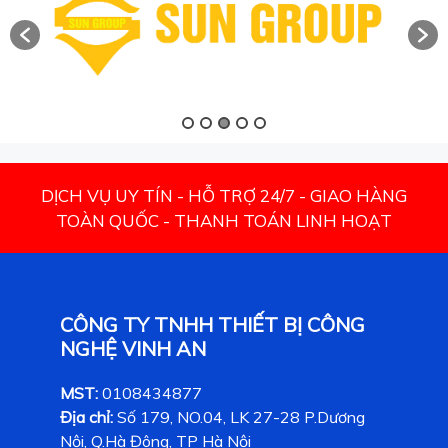
DỊCH VỤ UY TÍN - HỖ TRỢ 24/7 - GIAO HÀNG
TOÀN QUỐC - THANH TOÁN LINH HOẠT
CÔNG TY TNHH THIẾT BỊ CÔNG
NGHỆ VINH AN
MST:
0108434877
Địa chỉ:
Số 179, NO.04, LK 27-28 P.Dương
Nội, Q.Hà Đông, TP Hà Nội