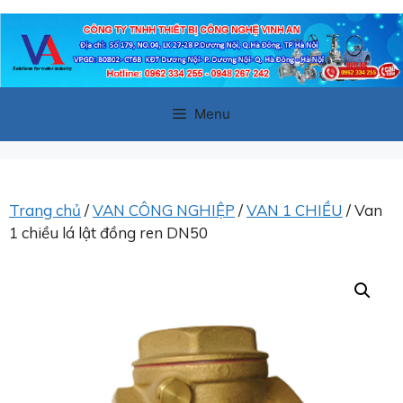
Chuyển
đến
nội
dung
Menu
Trang chủ
/
VAN CÔNG NGHIỆP
/
VAN 1 CHIỀU
/ Van
1 chiều lá lật đồng ren DN50