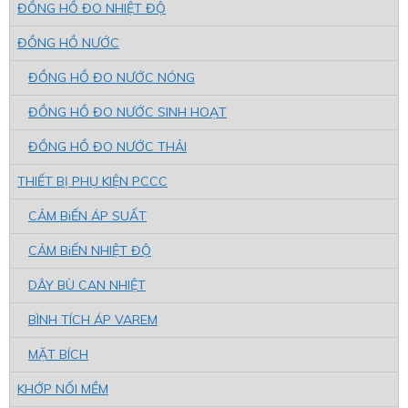
ĐỒNG HỒ ĐO NHIỆT ĐỘ
ĐỒNG HỒ NƯỚC
ĐỒNG HỒ ĐO NƯỚC NÓNG
ĐỒNG HỒ ĐO NƯỚC SINH HOẠT
ĐỒNG HỒ ĐO NƯỚC THẢI
THIẾT BỊ PHỤ KIỆN PCCC
CẢM BiẾN ÁP SUẤT
CẢM BiẾN NHIỆT ĐỘ
DÂY BÙ CAN NHIỆT
BÌNH TÍCH ÁP VAREM
MẶT BÍCH
KHỚP NỐI MỀM