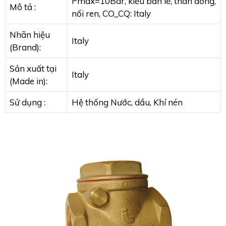
Pmax=10Bar, kiểu bản lề, thân đồng,
Mô tả :
nối ren, CO_CQ: Italy
Nhãn hiệu
Italy
(Brand):
Sản xuất tại
Italy
(Made in):
Sử dụng :
Hệ thống Nước, dầu, Khí nén