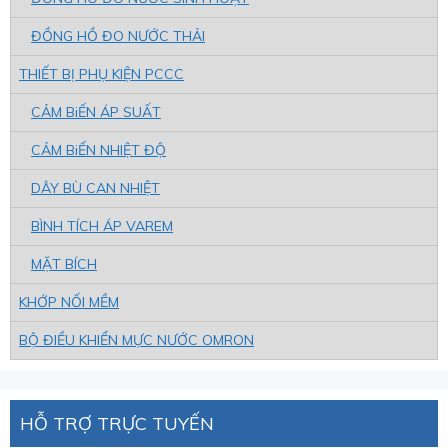
ĐỒNG HỒ ĐO NƯỚC THẢI
THIẾT BỊ PHỤ KIỆN PCCC
CẢM BiẾN ÁP SUẤT
CẢM BiẾN NHIỆT ĐỘ
DÂY BÙ CAN NHIỆT
BÌNH TÍCH ÁP VAREM
MẶT BÍCH
KHỚP NỐI MỀM
BỘ ĐIỀU KHIỂN MỰC NƯỚC OMRON
HỖ TRỢ TRỰC TUYẾN