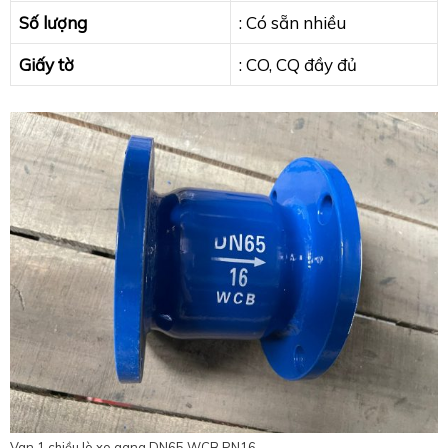
Số lượng
: Có sẵn nhiều
Giấy tờ
: CO, CQ đầy đủ
Van 1 chiều lò xo gang DN65 WCB PN16