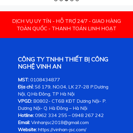
DỊCH VỤ UY TÍN - HỖ TRỢ 24/7 - GIAO HÀNG
TOÀN QUỐC - THANH TOÁN LINH HOẠT
CÔNG TY TNHH THIẾT BỊ CÔNG
NGHỆ VINH AN
MST:
0108434877
Địa chỉ:
Số 179, NO.04, LK 27-28 P.Dương
Nội, Q.Hà Đông, TP Hà Nội
VPGD:
B0802- CT6B KĐT Dương Nội- P.
Dương Nội- Q. Hà Đông – Hà Nội
Hotline:
0962 334 255 – 0948 267 242
Email:
Vinhanjsc2018@gmail.com
Website:
https://vinhan-jsc.com/