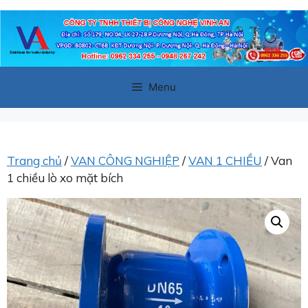
Chuyển
đến
nội
dung
Menu
Trang chủ
/
VAN CÔNG NGHIỆP
/
VAN 1 CHIỀU
/ Van
1 chiều lò xo mặt bích