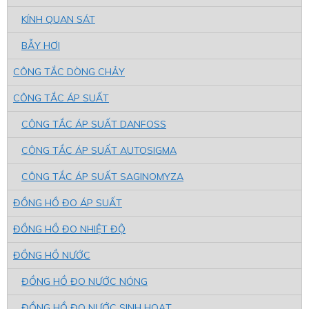
KÍNH QUAN SÁT
BẪY HƠI
CÔNG TẮC DÒNG CHẢY
CÔNG TẮC ÁP SUẤT
CÔNG TẮC ÁP SUẤT DANFOSS
CÔNG TẮC ÁP SUẤT AUTOSIGMA
CÔNG TẮC ÁP SUẤT SAGINOMYZA
ĐỒNG HỒ ĐO ÁP SUẤT
ĐỒNG HỒ ĐO NHIỆT ĐỘ
ĐỒNG HỒ NƯỚC
ĐỒNG HỒ ĐO NƯỚC NÓNG
ĐỒNG HỒ ĐO NƯỚC SINH HOẠT