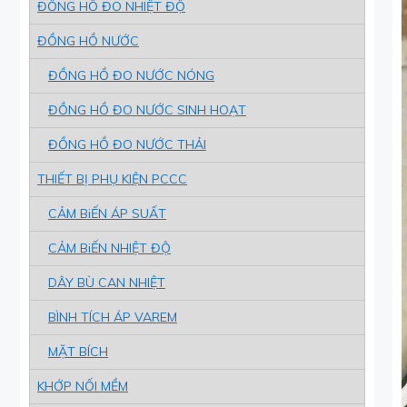
ĐỒNG HỒ ĐO NHIỆT ĐỘ
ĐỒNG HỒ NƯỚC
ĐỒNG HỒ ĐO NƯỚC NÓNG
ĐỒNG HỒ ĐO NƯỚC SINH HOẠT
ĐỒNG HỒ ĐO NƯỚC THẢI
THIẾT BỊ PHỤ KIỆN PCCC
CẢM BiẾN ÁP SUẤT
CẢM BiẾN NHIỆT ĐỘ
DÂY BÙ CAN NHIỆT
BÌNH TÍCH ÁP VAREM
MẶT BÍCH
KHỚP NỐI MỀM