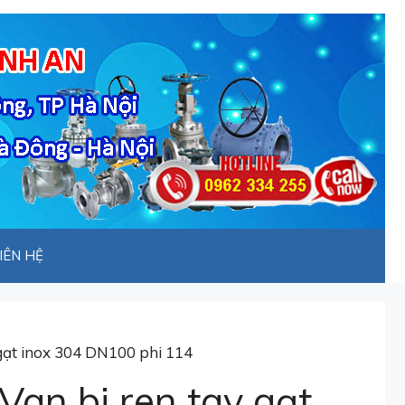
IÊN HỆ
 gạt inox 304 DN100 phi 114
Van bi ren tay gạt