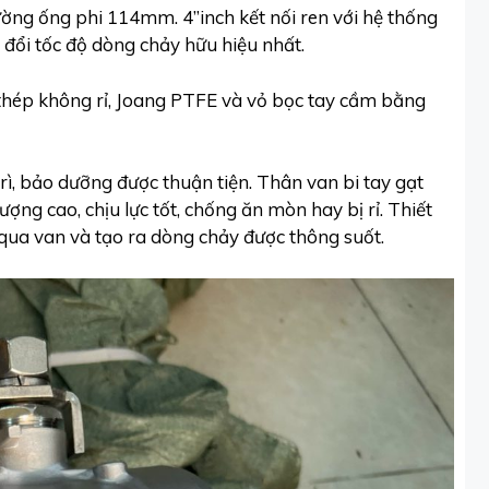
ường ống phi 114mm. 4”inch kết nối ren với hệ thống
đổi tốc độ dòng chảy hữu hiệu nhất.
thép không rỉ, Joang PTFE và vỏ bọc tay cầm bằng
rì, bảo dưỡng được thuận tiện. Thân van bi tay gạt
ng cao, chịu lực tốt, chống ăn mòn hay bị rỉ. Thiết
 qua van và tạo ra dòng chảy được thông suốt.