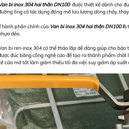
Van bi inox 304 hai thân DN100
được thiết kế dành cho đ
đường ống có tác dụng đóng mở lưu lượng dòng chảy, thay 
Thành phần chính của
Van bi inox 304 hai thân DN100 l
à 
nhựa dẻo.
Van bi ren inox 304 có thể tháo lắp dễ dàng giúp cho bảo t
được đúc bằng công nghệ cao để tạo ra thành phẩm chất lượ
kế cửa mở tốt làm giảm thiểu tối đa việc suy giảm áp suất