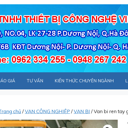
ÁO GIÁ
TƯ VẤN
KIẾN THỨC CHUYÊN NGÀNH
L
Trang chủ
/
VAN CÔNG NGHIỆP
/
VAN BI
/ Van bi ren tay