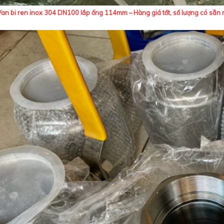
Van bi ren inox 304 DN100 lắp ống 114mm – Hàng giá tốt, số lượng có sẵn n