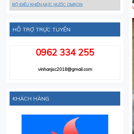
BỘ ĐIỀU KHIỂN MỰC NƯỚC OMRON
HỖ TRỢ TRỰC TUYẾN
0962 334 255
vinhanjsc2018@gmail.com
KHÁCH HÀNG