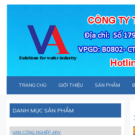
Chuyển
đến
nội
dung
TRANG CHỦ
GIỚI THIỆU
SẢN PHẨM
B
DANH MỤC SẢN PHẨM
VAN CÔNG NGHIỆP ARV