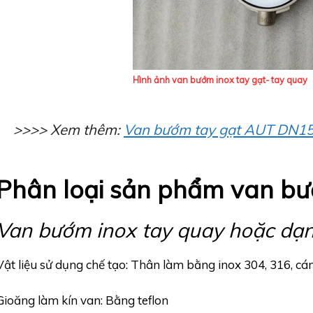
Hình ảnh van bướm inox tay gạt- tay quay
>>>> Xem thêm:
Van bướm tay gạt AUT DN1
Phân loại sản phẩm van bư
Van bướm inox tay quay hoặc dạ
Vật liệu sử dụng chế tạo: Thân làm bằng inox 304, 316, c
Gioăng làm kín van: Bằng teflon