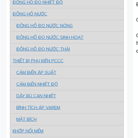
ĐỒNG HỒ ĐO NHIỆT ĐỘ
ĐỒNG HỒ NƯỚC
ĐỒNG HỒ ĐO NƯỚC NÓNG
ĐỒNG HỒ ĐO NƯỚC SINH HOẠT
ĐỒNG HỒ ĐO NƯỚC THẢI
THIẾT BỊ PHỤ KIỆN PCCC
CẢM BiẾN ÁP SUẤT
CẢM BiẾN NHIỆT ĐỘ
DÂY BÙ CAN NHIỆT
BÌNH TÍCH ÁP VAREM
MẶT BÍCH
KHỚP NỐI MỀM