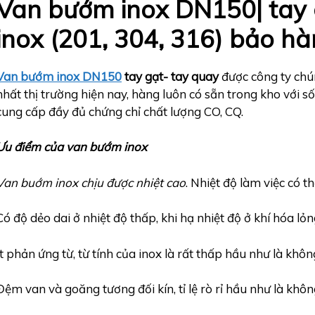
Van bướm inox
DN150
| tay
inox (201, 304, 316) bảo h
Van bướm inox
DN150
tay gạt- tay quay
được công ty chú
nhất thị trường hiện nay, hàng luôn có sẵn trong kho với số
cung cấp đầy đủ chứng chỉ chất lượng CO, CQ.
Ưu điểm của van bướm inox
Van buớm inox chịu được nhiệt cao
. Nhiệt độ làm việc có t
Có độ dẻo dai ở nhiệt độ thấp, khi hạ nhiệt độ ở khí hóa lỏ
Ít phản ứng từ, từ tính của inox là rất thấp hầu như là khôn
Đệm van và goăng tương đối kín, tỉ lệ rò rỉ hầu như là khôn