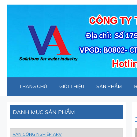
Chuyển
đến
nội
dung
TRANG CHỦ
GIỚI THIỆU
SẢN PHẨM
B
DANH MỤC SẢN PHẨM
VAN CÔNG NGHIỆP ARV