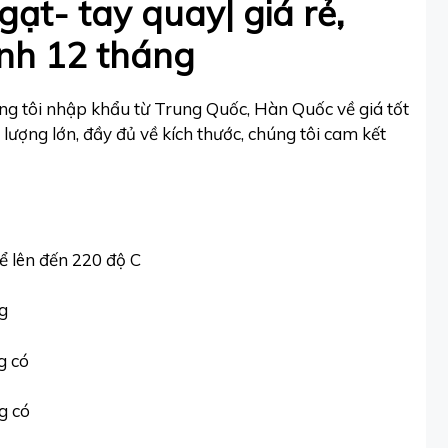
 gạt- tay quay| giá rẻ,
ành 12 tháng
ng tôi nhập khẩu từ Trung Quốc, Hàn Quốc về giá tốt
 lượng lớn, đầy đủ về kích thước, chúng tôi cam kết
hể lên đến 220 độ C
ng
g có
g có