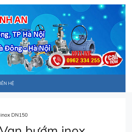
IÊN HỆ
 inox DN150
Van bướm inox