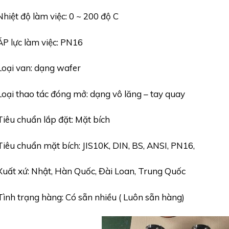
Nhiệt độ làm việc: 0 ~ 200 độ C
ÁP lực làm việc: PN16
Loại van: dạng wafer
Loại thao tác đóng mở: dạng vô lăng – tay quay
Tiêu chuẩn lắp đặt: Mặt bích
Tiêu chuẩn mặt bích: JIS10K, DIN, BS, ANSI, PN16,
Xuất xứ: Nhật, Hàn Quốc, Đài Loan, Trung Quốc
Tình trạng hàng: Có sẵn nhiều ( Luôn sẵn hàng)