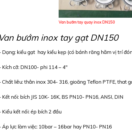
Van bướm tay quay inox DN150
Van bướm inox tay gạt DN150
– Dạng: kiểu gạt hay kiểu kẹp (có bánh răng hãm vị trí đó
– Kích cỡ: DN100- phi 114 – 4″
– Chất liêu: thân inox 304- 316, gioăng Teflon PTFE, that 
– Kết nối: bích JIS 10K- 16K, BS PN10- PN16, ANSI, DIN
– Kiểu kết nối: ép bích 2 đầu
– Áp lực làm việc: 10bar – 16bar hay PN10- PN16