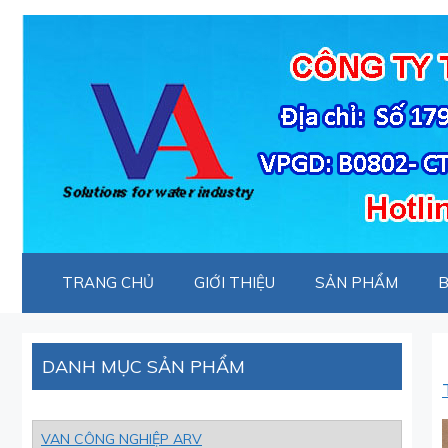
Chuyển
đến
nội
dung
TRANG CHỦ
GIỚI THIỆU
SẢN PHẨM
B
DANH MỤC SẢN PHẨM
VAN CÔNG NGHIỆP ARV