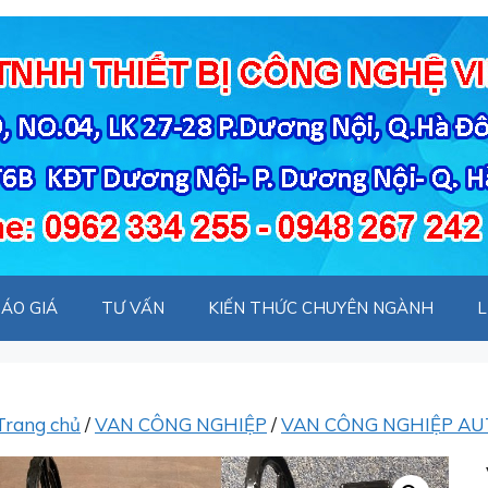
ÁO GIÁ
TƯ VẤN
KIẾN THỨC CHUYÊN NGÀNH
L
Trang chủ
/
VAN CÔNG NGHIỆP
/
VAN CÔNG NGHIỆP AU