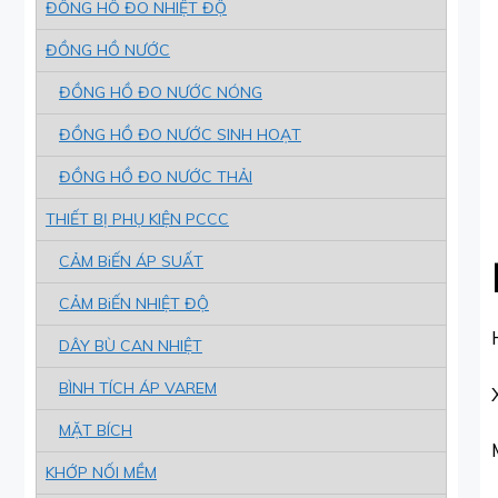
ĐỒNG HỒ ĐO NHIỆT ĐỘ
ĐỒNG HỒ NƯỚC
ĐỒNG HỒ ĐO NƯỚC NÓNG
ĐỒNG HỒ ĐO NƯỚC SINH HOẠT
ĐỒNG HỒ ĐO NƯỚC THẢI
THIẾT BỊ PHỤ KIỆN PCCC
CẢM BiẾN ÁP SUẤT
CẢM BiẾN NHIỆT ĐỘ
DÂY BÙ CAN NHIỆT
BÌNH TÍCH ÁP VAREM
MẶT BÍCH
KHỚP NỐI MỀM