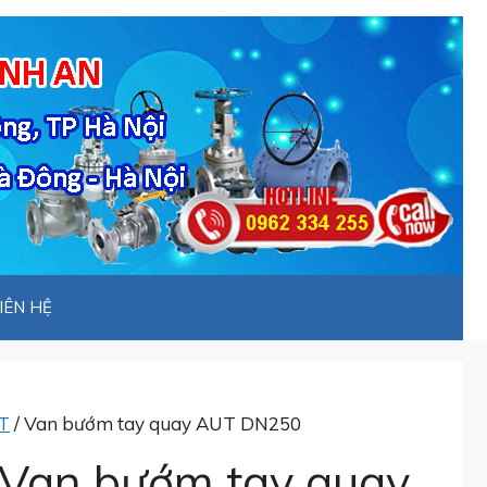
IÊN HỆ
T
/ Van bướm tay quay AUT DN250
Van bướm tay quay