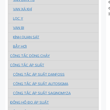
VAN XẢ KHÍ
LỌC Y
VAN BI
KÍNH QUAN SÁT
BẪY HƠI
CÔNG TẮC DÒNG CHẢY
CÔNG TẮC ÁP SUẤT
CÔNG TẮC ÁP SUẤT DANFOSS
CÔNG TẮC ÁP SUẤT AUTOSIGMA
CÔNG TẮC ÁP SUẤT SAGINOMYZA
ĐỒNG HỒ ĐO ÁP SUẤT