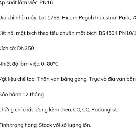
Áp suất làm việc: PN16
Địa chỉ nhà máy: Lot 1758, Hicom Pegoh Industrial Park, 7
Kết nối mặt bích theo tiêu chuẩn mặt bích: BS4504 PN10/
Kích cỡ: DN250
Nhiệt độ làm việc: 0~80°C.
Vật liệu chế tạo: Thân van bằng gang, Trục và đĩa van bằ
Bảo hành 12 tháng.
Chứng chỉ chất lượng kèm theo: CO, CQ, Packinglist.
Tình trạng hàng: Stock với số lượng lớn.