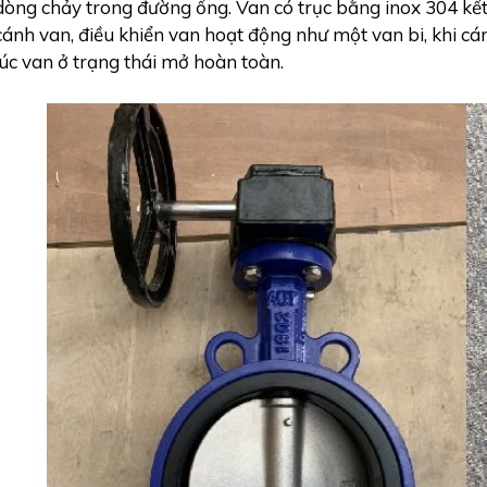
dòng chảy trong đường ống. Van có trục bằng inox 304 kết
cánh van, điều khiển van hoạt động như một van bi, khi cán
lúc van ở trạng thái mở hoàn toàn.