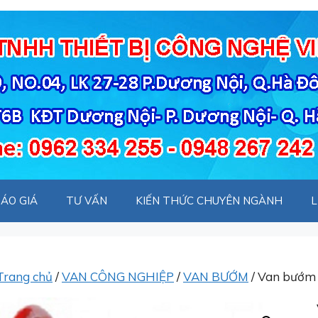
ÁO GIÁ
TƯ VẤN
KIẾN THỨC CHUYÊN NGÀNH
L
Trang chủ
/
VAN CÔNG NGHIỆP
/
VAN BƯỚM
/ Van bướm t