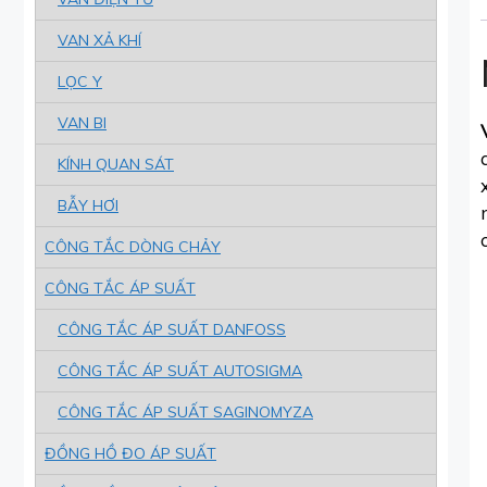
VAN XẢ KHÍ
LỌC Y
VAN BI
KÍNH QUAN SÁT
BẪY HƠI
CÔNG TẮC DÒNG CHẢY
CÔNG TẮC ÁP SUẤT
CÔNG TẮC ÁP SUẤT DANFOSS
CÔNG TẮC ÁP SUẤT AUTOSIGMA
CÔNG TẮC ÁP SUẤT SAGINOMYZA
ĐỒNG HỒ ĐO ÁP SUẤT