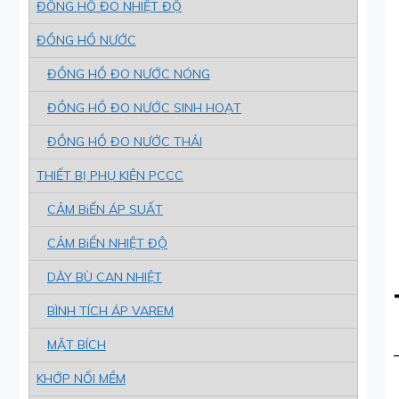
ĐỒNG HỒ ĐO NHIỆT ĐỘ
ĐỒNG HỒ NƯỚC
ĐỒNG HỒ ĐO NƯỚC NÓNG
ĐỒNG HỒ ĐO NƯỚC SINH HOẠT
ĐỒNG HỒ ĐO NƯỚC THẢI
THIẾT BỊ PHỤ KIỆN PCCC
CẢM BiẾN ÁP SUẤT
CẢM BiẾN NHIỆT ĐỘ
DÂY BÙ CAN NHIỆT
BÌNH TÍCH ÁP VAREM
MẶT BÍCH
KHỚP NỐI MỀM