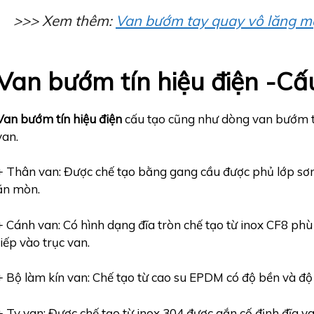
>>> Xem thêm:
Van bướm tay quay vô lăng mặ
Van bướm tín hiệu điện -Cấ
Van bướm tín hiệu điện
cấu tạo cũng như dòng van bướm ta
van.
+ Thân van: Được chế tạo bằng gang cầu được phủ lớp sơn
ăn mòn.
+ Cánh van: Có hình dạng đĩa tròn chế tạo từ inox CF8 phù
tiếp vào trục van.
+ Bộ làm kín van: Chế tạo từ cao su EPDM có độ bền và độ 
+ Ty van: Được chế tạo từ inox 304 được gắn cố định đĩa v