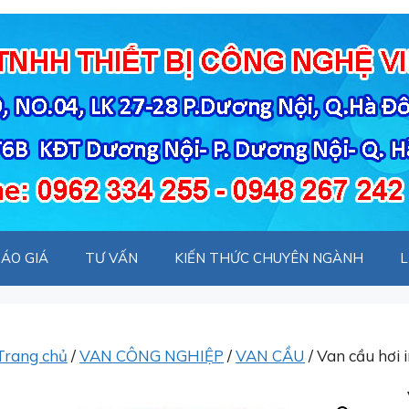
ÁO GIÁ
TƯ VẤN
KIẾN THỨC CHUYÊN NGÀNH
L
Trang chủ
/
VAN CÔNG NGHIỆP
/
VAN CẦU
/ Van cầu hơi