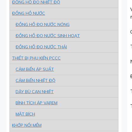
ĐỒNG HỒ ĐO NHIỆT ĐỘ
ĐỒNG HỒ NƯỚC
ĐỒNG HỒ ĐO NƯỚC NÓNG
ĐỒNG HỒ ĐO NƯỚC SINH HOẠT
ĐỒNG HỒ ĐO NƯỚC THẢI
THIẾT BỊ PHỤ KIỆN PCCC
CẢM BiẾN ÁP SUẤT
CẢM BiẾN NHIỆT ĐỘ
DÂY BÙ CAN NHIỆT
BÌNH TÍCH ÁP VAREM
MẶT BÍCH
KHỚP NỐI MỀM