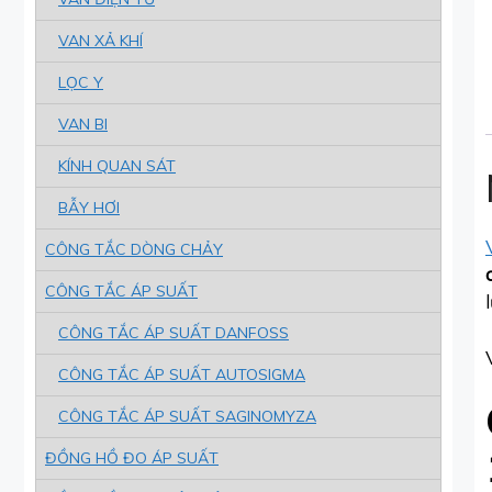
VAN XẢ KHÍ
LỌC Y
VAN BI
KÍNH QUAN SÁT
BẪY HƠI
CÔNG TẮC DÒNG CHẢY
CÔNG TẮC ÁP SUẤT
CÔNG TẮC ÁP SUẤT DANFOSS
CÔNG TẮC ÁP SUẤT AUTOSIGMA
CÔNG TẮC ÁP SUẤT SAGINOMYZA
ĐỒNG HỒ ĐO ÁP SUẤT