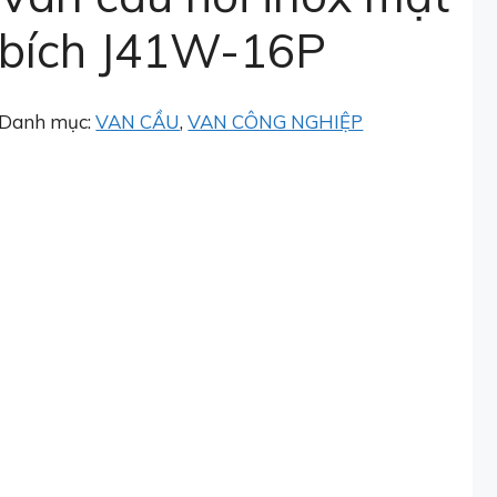
bích J41W-16P
Danh mục:
VAN CẦU
,
VAN CÔNG NGHIỆP