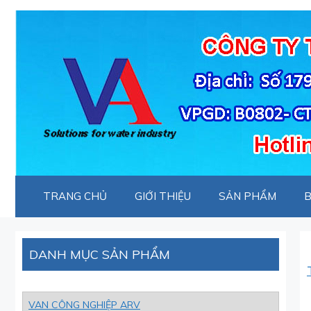
Chuyển
đến
nội
dung
TRANG CHỦ
GIỚI THIỆU
SẢN PHẨM
B
DANH MỤC SẢN PHẨM
VAN CÔNG NGHIỆP ARV