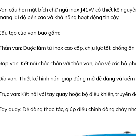
Van cầu hơi mặt bích chữ ngã inox J41W có thiết kế nguyên k
mang lại độ bền cao và khả năng hoạt động tin cậy.
Cấu tạo của van bao gồm:
Thân van: Được làm từ inox cao cấp, chịu lực tốt, chống ăn
Nắp van: Kết nối chắc chắn với thân van, bảo vệ các bộ ph
Đĩa van: Thiết kế hình nón, giúp đóng mở dễ dàng và kiểm 
Trục van: Kết nối với tay quay hoặc bộ điều khiển, truyền
Tay quay: Dễ dàng thao tác, giúp điều chỉnh dòng chảy nh