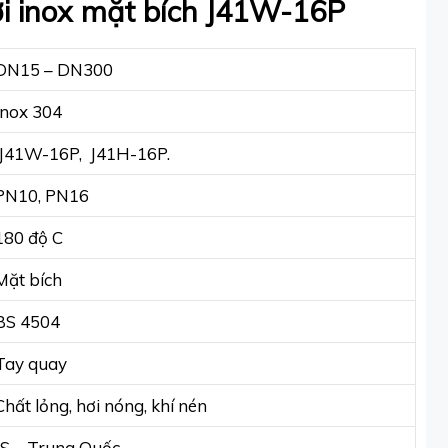
ơi inox mặt bích J41W-16P
DN15 – DN300
Inox 304
J41W-16P, J41H-16P.
PN10, PN16
180 độ C
Mặt bích
BS 4504
Tay quay
Chất lỏng, hơi nóng, khí nén
JS – Trung Quốc