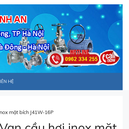
IÊN HỆ
 inox mặt bích J41W-16P
Van cầu hơi inox mặt