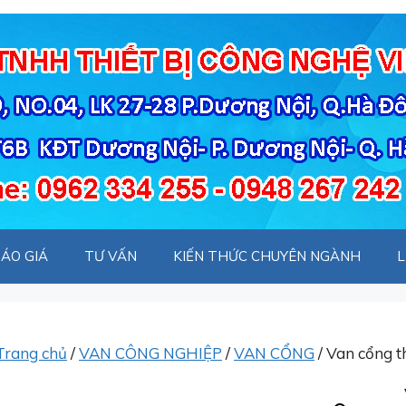
ÁO GIÁ
TƯ VẤN
KIẾN THỨC CHUYÊN NGÀNH
L
Trang chủ
/
VAN CÔNG NGHIỆP
/
VAN CỔNG
/ Van cổng 