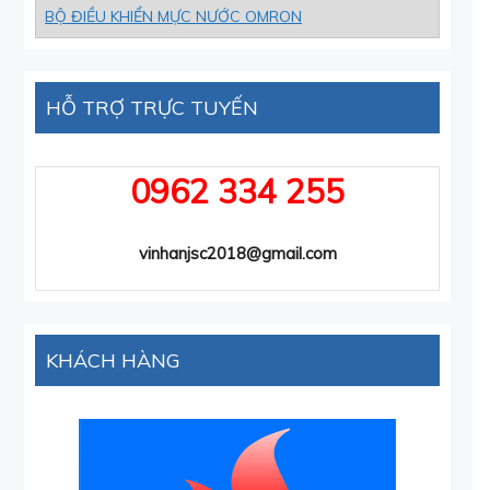
BỘ ĐIỀU KHIỂN MỰC NƯỚC OMRON
HỖ TRỢ TRỰC TUYẾN
0962 334 255
vinhanjsc2018@gmail.com
KHÁCH HÀNG