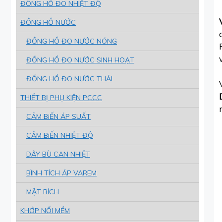
ĐỒNG HỒ ĐO NHIỆT ĐỘ
ĐỒNG HỒ NƯỚC
ĐỒNG HỒ ĐO NƯỚC NÓNG
ĐỒNG HỒ ĐO NƯỚC SINH HOẠT
ĐỒNG HỒ ĐO NƯỚC THẢI
THIẾT BỊ PHỤ KIỆN PCCC
CẢM BiẾN ÁP SUẤT
CẢM BiẾN NHIỆT ĐỘ
DÂY BÙ CAN NHIỆT
BÌNH TÍCH ÁP VAREM
MẶT BÍCH
KHỚP NỐI MỀM