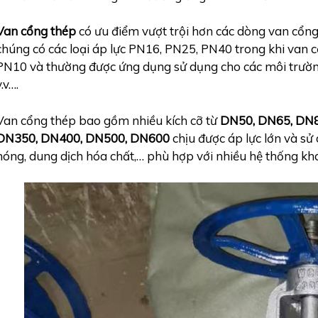
Van cổng thép
có ưu điểm vượt trội hơn các dòng van cổng 
chúng có các loại áp lực PN16, PN25, PN40 trong khi van 
PN10 và thường được ứng dụng sử dụng cho các môi trường: 
v.v….
Van cổng thép bao gồm nhiều kích cỡ từ
DN50, DN65, DN8
DN350, DN400, DN500, DN600
chịu được áp lực lớn và sử
nóng, dung dịch hóa chất,… phù hợp với nhiều hệ thống kh