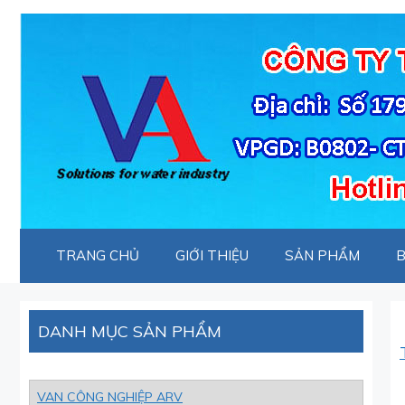
Chuyển
đến
nội
dung
TRANG CHỦ
GIỚI THIỆU
SẢN PHẨM
B
DANH MỤC SẢN PHẨM
VAN CÔNG NGHIỆP ARV