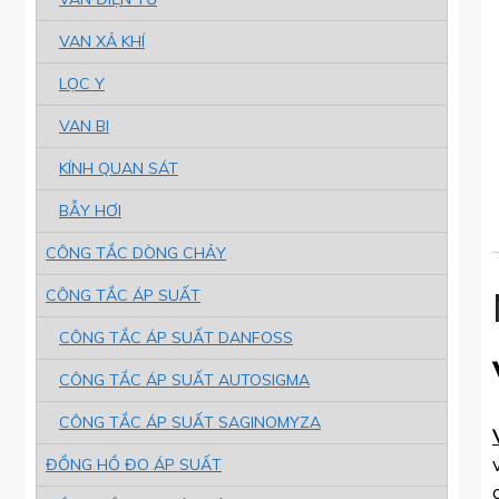
VAN XẢ KHÍ
LỌC Y
VAN BI
KÍNH QUAN SÁT
BẪY HƠI
CÔNG TẮC DÒNG CHẢY
CÔNG TẮC ÁP SUẤT
CÔNG TẮC ÁP SUẤT DANFOSS
CÔNG TẮC ÁP SUẤT AUTOSIGMA
CÔNG TẮC ÁP SUẤT SAGINOMYZA
ĐỒNG HỒ ĐO ÁP SUẤT