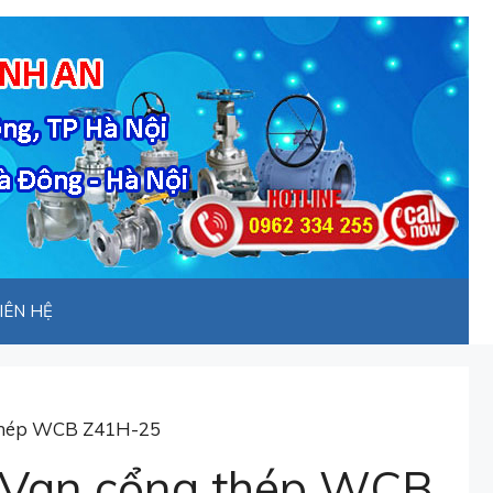
IÊN HỆ
thép WCB Z41H-25
Van cổng thép WCB