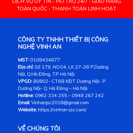
DỊCH VỤ UY TÍN - HỖ TRỢ 24/7 - GIAO HÀNG
TOÀN QUỐC - THANH TOÁN LINH HOẠT
CÔNG TY TNHH THIẾT BỊ CÔNG
NGHỆ VINH AN
MST:
0108434877
Địa chỉ:
Số 179, NO.04, LK 27-28 P.Dương
Nội, Q.Hà Đông, TP Hà Nội
VPGD:
B0802- CT6B KĐT Dương Nội- P.
Dương Nội- Q. Hà Đông – Hà Nội
Hotline:
0962 334 255 – 0948 267 242
Email:
Vinhanjsc2018@gmail.com
Website:
https://vinhan-jsc.com/
VỀ CHÚNG TÔI