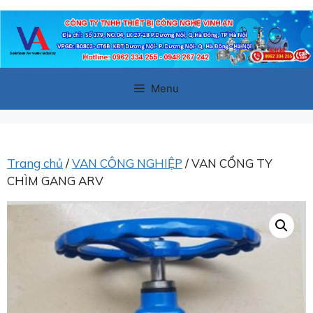
Chuyển
đến
nội
dung
Menu
Trang chủ
/
VAN CÔNG NGHIỆP
/ VAN CỔNG TY
CHÌM GANG ARV