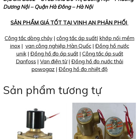
Dương Nội – Quận Hà Đông – Hà Nội
SẢN PHẨM GIÁ TỐT TẠI VINH AN PHÂN PHỐI
Công tắc dòng chảy
|
công tắc áp suất
|
khớp nối mềm
inox
|
van công nghiệp Hàn Quốc
|
Đồng hồ nước
unik
|
Đồng hồ đo áp suất
|
Công tắc áp suất
Danfoss
|
Van điện từ
|
Đồng hồ đo nước thải
powogaz
|
Đồng hồ đo nhiệt độ
Sản phẩm tương tự