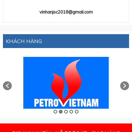
vinhanjsc2018@gmail.com
KHÁCH HÀNG