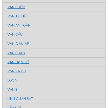
VAN BƯỚM
VAN 1 CHIỀU
VAN AN TOÀN
VAN CẦU
VAN GIẢM ÁP
VAN PHAO
VAN ĐiỆN TỪ
VAN XẢ KHÍ
LỌC Y
VAN BI
KÍNH QUAN SÁT
BẪY HƠI