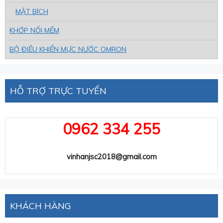
MẶT BÍCH
KHỚP NỐI MỀM
BỘ ĐIỀU KHIỂN MỰC NƯỚC OMRON
HỖ TRỢ TRỰC TUYẾN
0962 334 255
vinhanjsc2018@gmail.com
KHÁCH HÀNG