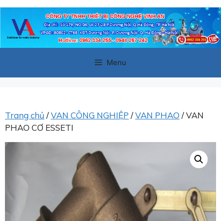
Chuyển
đến
nội
dung
Menu
Trang chủ
/
VAN CÔNG NGHIỆP
/
VAN PHAO
/ VAN
PHAO CƠ ESSETI