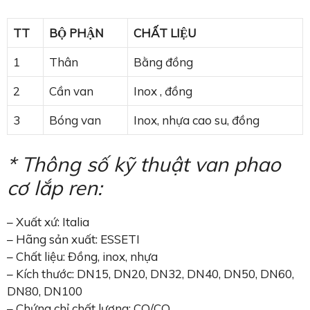
TT
BỘ PHẬN
CHẤT LIỆU
1
Thân
Bằng đồng
2
Cần van
Inox , đồng
3
Bóng van
Inox, nhựa cao su, đồng
* Thông số kỹ thuật van phao
cơ lắp ren:
– Xuất xứ: Italia
– Hãng sản xuất: ESSETI
– Chất liệu: Đồng, inox, nhựa
– Kích thước: DN15, DN20, DN32, DN40, DN50, DN60,
DN80, DN100
– Chứng chỉ chất lượng: CO/CQ