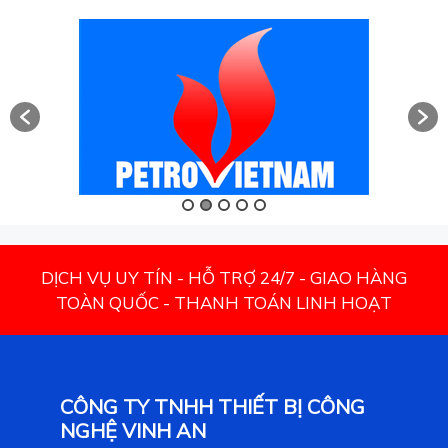
DỊCH VỤ UY TÍN - HỖ TRỢ 24/7 - GIAO HÀNG
TOÀN QUỐC - THANH TOÁN LINH HOẠT
CÔNG TY TNHH THIẾT BỊ CÔNG
NGHỆ VINH AN