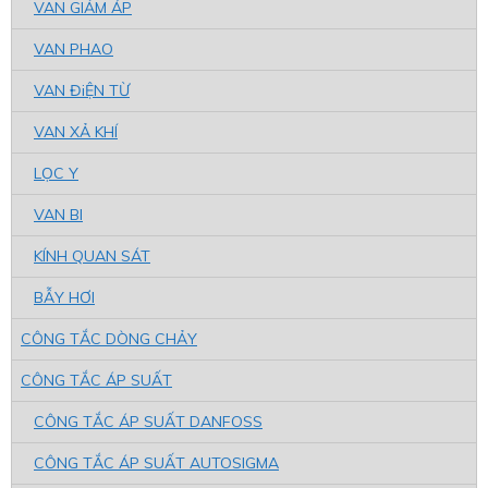
VAN GIẢM ÁP
VAN PHAO
VAN ĐiỆN TỪ
VAN XẢ KHÍ
LỌC Y
VAN BI
KÍNH QUAN SÁT
BẪY HƠI
CÔNG TẮC DÒNG CHẢY
CÔNG TẮC ÁP SUẤT
CÔNG TẮC ÁP SUẤT DANFOSS
CÔNG TẮC ÁP SUẤT AUTOSIGMA