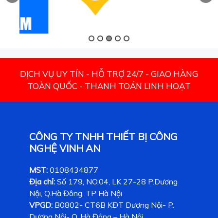
DỊCH VỤ UY TÍN - HỖ TRỢ 24/7 - GIAO HÀNG
TOÀN QUỐC - THANH TOÁN LINH HOẠT
CÔNG TY TNHH THIẾT BỊ CÔNG
NGHỆ VINH AN
MST:
0108434877
Địa chỉ:
Số 179, NO.04, LK 27-28 P.Dương
Nội, Q.Hà Đông, TP Hà Nội
VPGD:
B0802- CT6B KĐT Dương Nội- P.
Dương Nội- Q. Hà Đông – Hà Nội