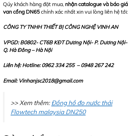
Qúy khách hàng đặt mua,
nhận catalogue và báo giá
van cổng DN65
chính xác nhất xin vui lòng liên hệ tới:
CÔNG TY TNHH THIẾT BỊ CÔNG NGHỆ VINH AN
VPGD: B0802- CT6B KĐT Dương Nội- P. Dương Nội-
Q.
Hà Đông – Hà Nội
Liên hệ: Hotline: 0962 334 255 – 0948 267 242
Email: Vinhanjsc2018@gmail.com
>> Xem thêm:
Đồng hồ đo nước thải
Flowtech malaysia DN250