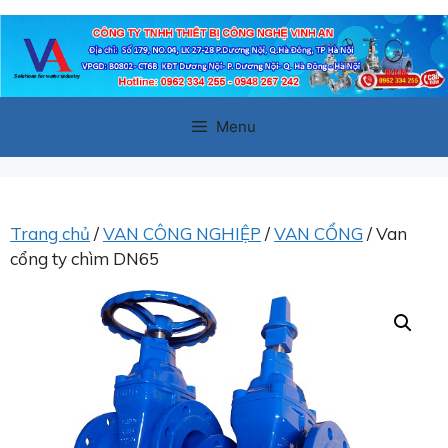
Chuyển
đến
nội
dung
Menu
Trang chủ
/
VAN CÔNG NGHIỆP
/
VAN CỔNG
/ Van
cổng ty chìm DN65