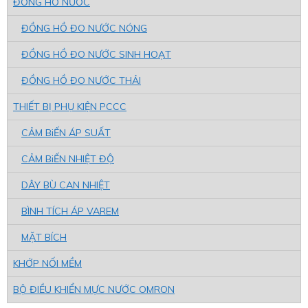
ĐỒNG HỒ NƯỚC
ĐỒNG HỒ ĐO NƯỚC NÓNG
ĐỒNG HỒ ĐO NƯỚC SINH HOẠT
ĐỒNG HỒ ĐO NƯỚC THẢI
THIẾT BỊ PHỤ KIỆN PCCC
CẢM BiẾN ÁP SUẤT
CẢM BiẾN NHIỆT ĐỘ
DÂY BÙ CAN NHIỆT
BÌNH TÍCH ÁP VAREM
MẶT BÍCH
KHỚP NỐI MỀM
BỘ ĐIỀU KHIỂN MỰC NƯỚC OMRON