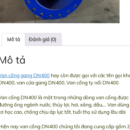
Mô tả
Đánh giá (0)
Mô tả
Van cổng gang DN400
hay còn được gọi với các tên gọi k
DN400, van cửa gang DN400, Van cổng ty nổi DN400
Van cổng DN400 là một trong những dòng van cổng được s
đường ống ngành nước, thủy lợi, hơi, xăng, dầu,… Van dùn
cơ học cao, chống chịu áp lực tốt, tuổi thọ sử dụng lâu dài
Hiện nay van cổng DN400 chúng tôi đang cung cấp gồm 2 