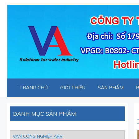
Chuyển
đến
nội
dung
TRANG CHỦ
GIỚI THIỆU
SẢN PHẨM
B
DANH MỤC SẢN PHẨM
VAN CÔNG NGHIỆP ARV