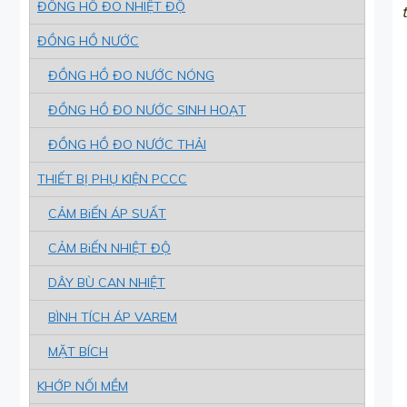
ĐỒNG HỒ ĐO NHIỆT ĐỘ
ĐỒNG HỒ NƯỚC
ĐỒNG HỒ ĐO NƯỚC NÓNG
ĐỒNG HỒ ĐO NƯỚC SINH HOẠT
ĐỒNG HỒ ĐO NƯỚC THẢI
THIẾT BỊ PHỤ KIỆN PCCC
CẢM BiẾN ÁP SUẤT
CẢM BiẾN NHIỆT ĐỘ
DÂY BÙ CAN NHIỆT
BÌNH TÍCH ÁP VAREM
MẶT BÍCH
KHỚP NỐI MỀM