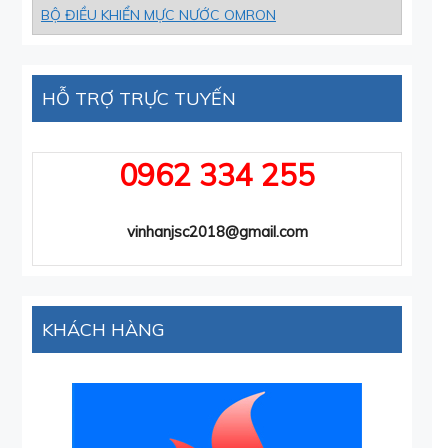
BỘ ĐIỀU KHIỂN MỰC NƯỚC OMRON
HỖ TRỢ TRỰC TUYẾN
0962 334 255
vinhanjsc2018@gmail.com
KHÁCH HÀNG