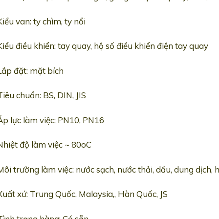
Kiểu van: ty chìm, ty nổi
Kiểu điều khiển: tay quay, hộ số điều khiển điện tay quay
Lắp đặt: mặt bích
Tiêu chuẩn: BS, DIN, JIS
Áp lực làm việc: PN10, PN16
Nhiệt độ làm việc ~ 80oC
Môi trường làm việc: nước sạch, nước thải, dầu, dung dịch,
Xuất xứ: Trung Quốc, Malaysia,, Hàn Quốc, JS
Tình trạng hàng: Có sẵn