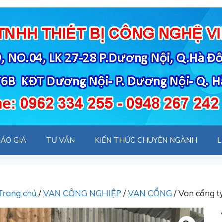
ÁO GIÁ
TƯ VẤN
KIẾN THỨC CHUYÊN NGÀNH
L
Trang chủ
/
VAN CÔNG NGHIỆP
/
VAN CỔNG
/ Van cổng 