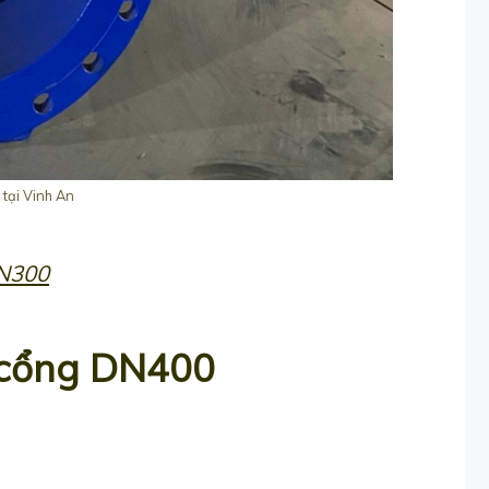
tại Vinh An
DN300
 cổng DN400