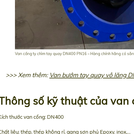
Van cổng ty chìm tay quay DN400 PN16 – Hàng chính hãng có sẵn 
>>> Xem thêm:
Van bướm tay quay vô lăng 
Thông số kỹ thuật của van
Kích thước van cổng: DN400
Chất liệu: thép, thép không rỉ, gang sơn phủ Epoxy, inox,…