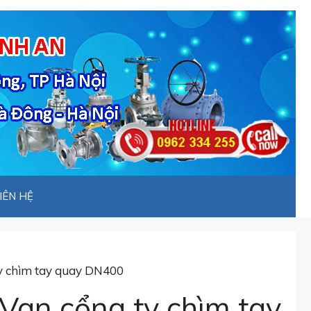
IÊN HỆ
ty chìm tay quay DN400
Van cổng ty chìm tay