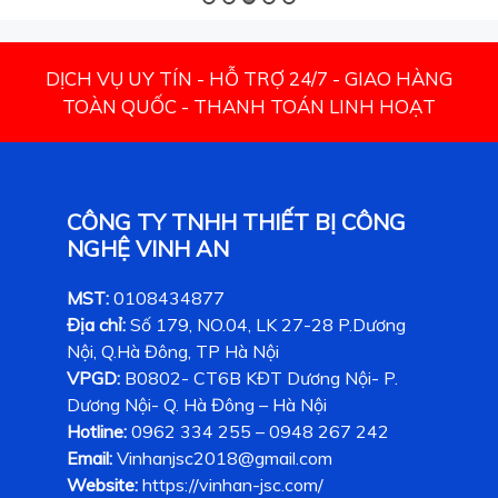
DỊCH VỤ UY TÍN - HỖ TRỢ 24/7 - GIAO HÀNG
TOÀN QUỐC - THANH TOÁN LINH HOẠT
CÔNG TY TNHH THIẾT BỊ CÔNG
NGHỆ VINH AN
MST:
0108434877
Địa chỉ:
Số 179, NO.04, LK 27-28 P.Dương
Nội, Q.Hà Đông, TP Hà Nội
VPGD:
B0802- CT6B KĐT Dương Nội- P.
Dương Nội- Q. Hà Đông – Hà Nội
Hotline:
0962 334 255 – 0948 267 242
Email:
Vinhanjsc2018@gmail.com
Website:
https://vinhan-jsc.com/