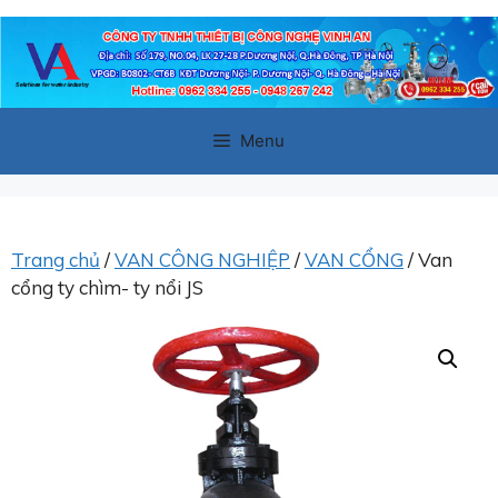
Chuyển
đến
nội
dung
Menu
Trang chủ
/
VAN CÔNG NGHIỆP
/
VAN CỔNG
/ Van
cổng ty chìm- ty nổi JS