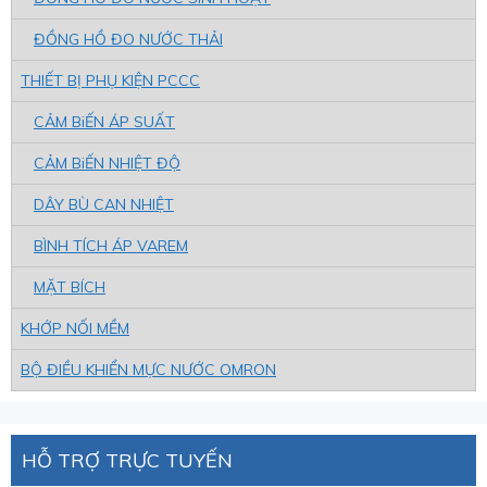
ĐỒNG HỒ ĐO NƯỚC THẢI
THIẾT BỊ PHỤ KIỆN PCCC
CẢM BiẾN ÁP SUẤT
CẢM BiẾN NHIỆT ĐỘ
DÂY BÙ CAN NHIỆT
BÌNH TÍCH ÁP VAREM
MẶT BÍCH
KHỚP NỐI MỀM
BỘ ĐIỀU KHIỂN MỰC NƯỚC OMRON
HỖ TRỢ TRỰC TUYẾN