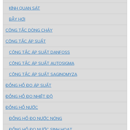
KÍNH QUAN SÁT
BẪY HƠI
CÔNG TẮC DÒNG CHẢY
CÔNG TẮC ÁP SUẤT
CÔNG TẮC ÁP SUẤT DANFOSS
CÔNG TẮC ÁP SUẤT AUTOSIGMA
CÔNG TẮC ÁP SUẤT SAGINOMYZA
ĐỒNG HỒ ĐO ÁP SUẤT
ĐỒNG HỒ ĐO NHIỆT ĐỘ
ĐỒNG HỒ NƯỚC
ĐỒNG HỒ ĐO NƯỚC NÓNG
ĐỒNG HỒ ĐO NƯỚC SINH HOẠT