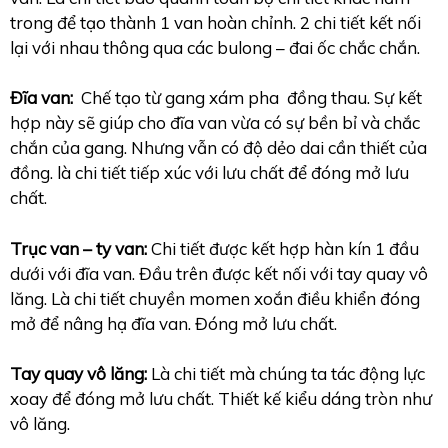
trong để tạo thành 1 van hoàn chỉnh. 2 chi tiết kết nối
lại với nhau thông qua các bulong – đai ốc chắc chắn.
Đĩa van:
Chế tạo từ gang xám pha đồng thau. Sự kết
hợp này sẽ giúp cho đĩa van vừa có sự bền bỉ và chắc
chắn của gang. Nhưng vẫn có độ dẻo dai cần thiết của
đồng. là chi tiết tiếp xúc với lưu chất để đóng mở lưu
chất.
Trục van – ty van:
Chi tiết được kết hợp hàn kín 1 đầu
dưới với đĩa van. Đầu trên được kết nối với tay quay vô
lăng. Là chi tiết chuyền momen xoắn điều khiển đóng
mở để nâng hạ đĩa van. Đóng mở lưu chất.
Tay quay vô lăng:
Là chi tiết mà chúng ta tác động lực
xoay để đóng mở lưu chất. Thiết kế kiểu dáng tròn như
vô lăng.