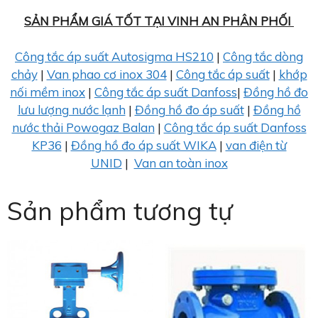
SẢN PHẨM GIÁ TỐT TẠI VINH AN PHÂN PHỐI
Công tắc áp suất Autosigma HS210
|
Công tắc dòng
chảy
|
Van phao cơ inox 304
|
Công tắc áp suất
|
khớp
nối mềm inox
|
Công tắc áp suất Danfoss
|
Đồng hồ đo
lưu lượng nước lạnh
|
Đồng hồ đo áp suất
|
Đồng hồ
nước thải Powogaz Balan
|
Công tắc áp suất Danfoss
KP36
|
Đồng hồ đo áp suất WIKA
|
van điện từ
UNID
|
Van an toàn inox
Sản phẩm tương tự