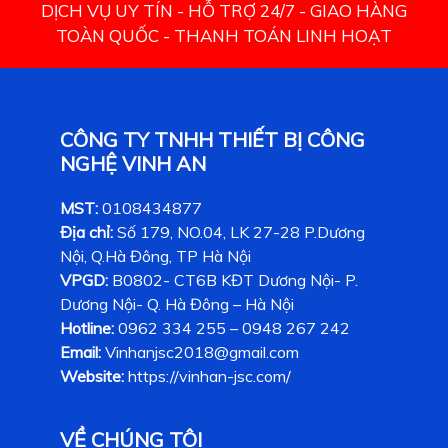
DỊCH VỤ UY TÍN - HỖ TRỢ 24/7 - GIAO HÀNG
TOÀN QUỐC - THANH TOÁN LINH HOẠT
CÔNG TY TNHH THIẾT BỊ CÔNG
NGHỆ VINH AN
MST:
0108434877
Địa chỉ:
Số 179, NO.04, LK 27-28 P.Dương
Nội, Q.Hà Đông, TP Hà Nội
VPGD:
B0802- CT6B KĐT Dương Nội- P.
Dương Nội- Q. Hà Đông – Hà Nội
Hotline:
0962 334 255 – 0948 267 242
Email:
Vinhanjsc2018@gmail.com
Website:
https://vinhan-jsc.com/
VỀ CHÚNG TÔI