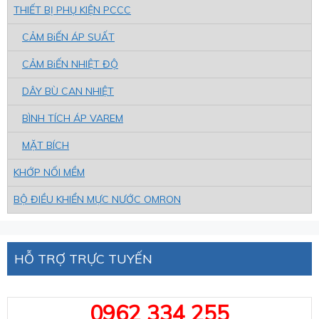
THIẾT BỊ PHỤ KIỆN PCCC
CẢM BiẾN ÁP SUẤT
CẢM BiẾN NHIỆT ĐỘ
DÂY BÙ CAN NHIỆT
BÌNH TÍCH ÁP VAREM
MẶT BÍCH
KHỚP NỐI MỀM
BỘ ĐIỀU KHIỂN MỰC NƯỚC OMRON
HỖ TRỢ TRỰC TUYẾN
0962 334 255