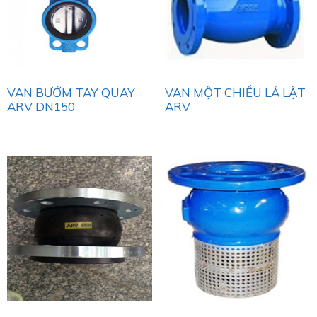
VAN BƯỚM TAY QUAY
VAN MỘT CHIỀU LÁ LẬT
ARV DN150
ARV