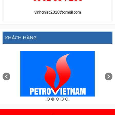
vinhanjsc2018@gmail.com
KHÁCH HÀNG