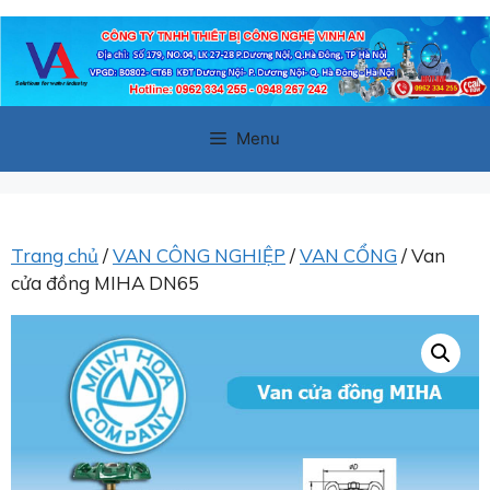
Chuyển
đến
nội
dung
Menu
Trang chủ
/
VAN CÔNG NGHIỆP
/
VAN CỔNG
/ Van
cửa đồng MIHA DN65