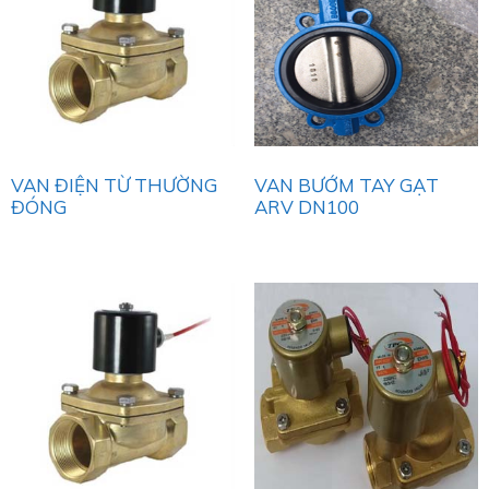
VAN ĐIỆN TỪ THƯỜNG
VAN BƯỚM TAY GẠT
ĐÓNG
ARV DN100