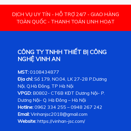
DỊCH VỤ UY TÍN - HỖ TRỢ 24/7 - GIAO HÀNG
TOÀN QUỐC - THANH TOÁN LINH HOẠT
CÔNG TY TNHH THIẾT BỊ CÔNG
NGHỆ VINH AN
MST:
0108434877
Địa chỉ:
Số 179, NO.04, LK 27-28 P.Dương
Nội, Q.Hà Đông, TP Hà Nội
VPGD:
B0802- CT6B KĐT Dương Nội- P.
Dương Nội- Q. Hà Đông – Hà Nội
Hotline:
0962 334 255 – 0948 267 242
Email:
Vinhanjsc2018@gmail.com
Website:
https://vinhan-jsc.com/