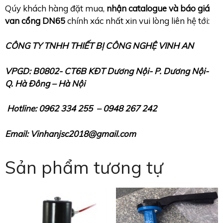
Qúy khách hàng đặt mua,
nhận catalogue và báo giá
van cổng DN65
chính xác nhất xin vui lòng liên hệ tới:
CÔNG TY TNHH THIẾT BỊ CÔNG NGHỆ VINH AN
VPGD: B0802- CT6B KĐT Dương Nội- P. Dương Nội-
Q.
Hà Đông – Hà Nội
Hotline: 0962 334 255 – 0948 267 242
Email: Vinhanjsc2018@gmail.com
Sản phẩm tương tự