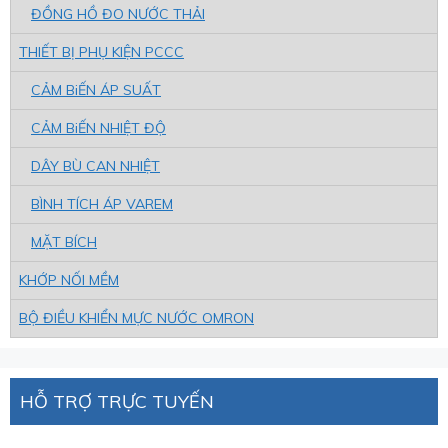
ĐỒNG HỒ ĐO NƯỚC THẢI
THIẾT BỊ PHỤ KIỆN PCCC
CẢM BiẾN ÁP SUẤT
CẢM BiẾN NHIỆT ĐỘ
DÂY BÙ CAN NHIỆT
BÌNH TÍCH ÁP VAREM
MẶT BÍCH
KHỚP NỐI MỀM
BỘ ĐIỀU KHIỂN MỰC NƯỚC OMRON
HỖ TRỢ TRỰC TUYẾN