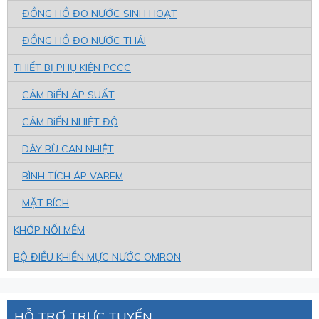
ĐỒNG HỒ ĐO NƯỚC SINH HOẠT
ĐỒNG HỒ ĐO NƯỚC THẢI
THIẾT BỊ PHỤ KIỆN PCCC
CẢM BiẾN ÁP SUẤT
CẢM BiẾN NHIỆT ĐỘ
DÂY BÙ CAN NHIỆT
BÌNH TÍCH ÁP VAREM
MẶT BÍCH
KHỚP NỐI MỀM
BỘ ĐIỀU KHIỂN MỰC NƯỚC OMRON
HỖ TRỢ TRỰC TUYẾN