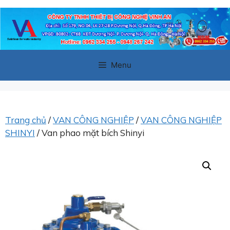
Chuyển
đến
nội
dung
Menu
Trang chủ
/
VAN CÔNG NGHIỆP
/
VAN CÔNG NGHIỆP
SHINYI
/ Van phao mặt bích Shinyi