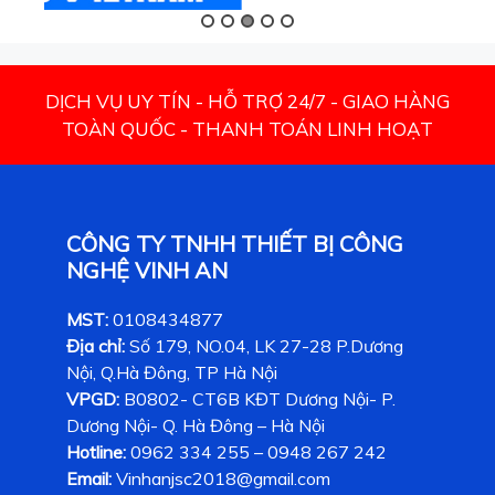
DỊCH VỤ UY TÍN - HỖ TRỢ 24/7 - GIAO HÀNG
TOÀN QUỐC - THANH TOÁN LINH HOẠT
CÔNG TY TNHH THIẾT BỊ CÔNG
NGHỆ VINH AN
MST:
0108434877
Địa chỉ:
Số 179, NO.04, LK 27-28 P.Dương
Nội, Q.Hà Đông, TP Hà Nội
VPGD:
B0802- CT6B KĐT Dương Nội- P.
Dương Nội- Q. Hà Đông – Hà Nội
Hotline:
0962 334 255 – 0948 267 242
Email:
Vinhanjsc2018@gmail.com