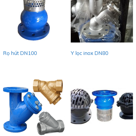
Rọ hút DN100
Y lọc inox DN80