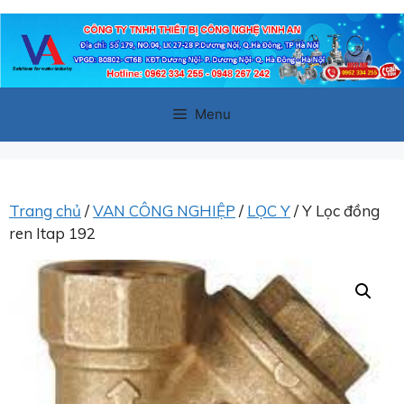
Chuyển
đến
nội
dung
Menu
Trang chủ
/
VAN CÔNG NGHIỆP
/
LỌC Y
/ Y Lọc đồng
ren Itap 192