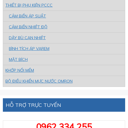
THIẾT BỊ PHỤ KIỆN PCCC
CẢM BiẾN ÁP SUẤT
CẢM BiẾN NHIỆT ĐỘ
DÂY BÙ CAN NHIỆT
BÌNH TÍCH ÁP VAREM
MẶT BÍCH
KHỚP NỐI MỀM
BỘ ĐIỀU KHIỂN MỰC NƯỚC OMRON
HỖ TRỢ TRỰC TUYẾN
0962 334 255