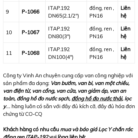
ITAP.192
đồng, ren ,
Liên
9
P-1066
DN65(2.1/2″)
PN16
hệ
ITAP.192
đồng, ren ,
Liên
10
P-1067
DN80(3″)
PN16
hệ
ITAP.192
đồng, ren ,
Liên
11
P-1068
DN100(4″)
PN16
hệ
Công ty Vinh An chuyên cung cấp van công nghiệp với
sản phẩm đa dạng:
Van bướm, van bi, van một chiều,
van điện từ, van cổng, van cửa, van giảm áp, van an
toàn, đồng hồ đo nước sạch,
đồng hồ đo nước thải
, lọc
y
…. hàng luôn có sẵn với đầy đủ kích cỡ, đầy đủ hóa đơn
chứng từ CO-CQ
Khách hàng có nhu cầu
mua và báo giá Lọc Y chắn rác
đồng ren ITAP-192
vui lòng liên hệ: