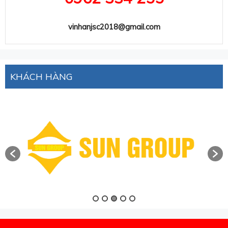
vinhanjsc2018@gmail.com
KHÁCH HÀNG