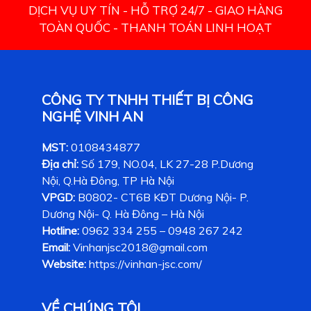
DỊCH VỤ UY TÍN - HỖ TRỢ 24/7 - GIAO HÀNG
TOÀN QUỐC - THANH TOÁN LINH HOẠT
CÔNG TY TNHH THIẾT BỊ CÔNG
NGHỆ VINH AN
MST:
0108434877
Địa chỉ:
Số 179, NO.04, LK 27-28 P.Dương
Nội, Q.Hà Đông, TP Hà Nội
VPGD:
B0802- CT6B KĐT Dương Nội- P.
Dương Nội- Q. Hà Đông – Hà Nội
Hotline:
0962 334 255 – 0948 267 242
Email:
Vinhanjsc2018@gmail.com
Website:
https://vinhan-jsc.com/
VỀ CHÚNG TÔI