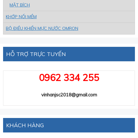
MẶT BÍCH
KHỚP NỐI MỀM
BỘ ĐIỀU KHIỂN MỰC NƯỚC OMRON
HỖ TRỢ TRỰC TUYẾN
0962 334 255
vinhanjsc2018@gmail.com
KHÁCH HÀNG