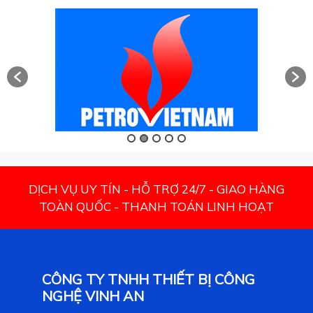
DỊCH VỤ UY TÍN - HỖ TRỢ 24/7 - GIAO HÀNG
TOÀN QUỐC - THANH TOÁN LINH HOẠT
CÔNG TY TNHH THIẾT BỊ CÔNG
NGHỆ VINH AN