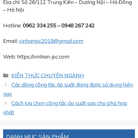
Địa chỉ: Số 26/112 Trung Kiên – Dương Nội – Hà Đông
– Hà Nội
Hotline:
0962 334 255 – 0948 267 242
Email:
vinhanjsc2018@gmail.com
Web: https://vinhan-jsc.com
Danh
KIẾN THỨC CHUYÊN NGÀNH
mục
Các dòng công tắc áp suất đang được sử dụng hiện
nay
Cách lựa chọn công tắc áp suất sao cho phù hợp
nhất
DANH MỤC SẢN PHẨM