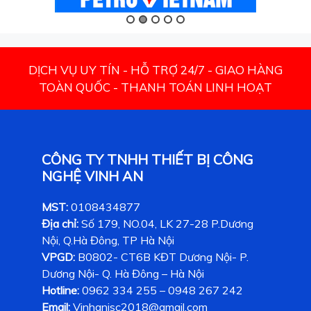
DỊCH VỤ UY TÍN - HỖ TRỢ 24/7 - GIAO HÀNG
TOÀN QUỐC - THANH TOÁN LINH HOẠT
CÔNG TY TNHH THIẾT BỊ CÔNG
NGHỆ VINH AN
MST:
0108434877
Địa chỉ:
Số 179, NO.04, LK 27-28 P.Dương
Nội, Q.Hà Đông, TP Hà Nội
VPGD:
B0802- CT6B KĐT Dương Nội- P.
Dương Nội- Q. Hà Đông – Hà Nội
Hotline:
0962 334 255 – 0948 267 242
Email:
Vinhanjsc2018@gmail.com