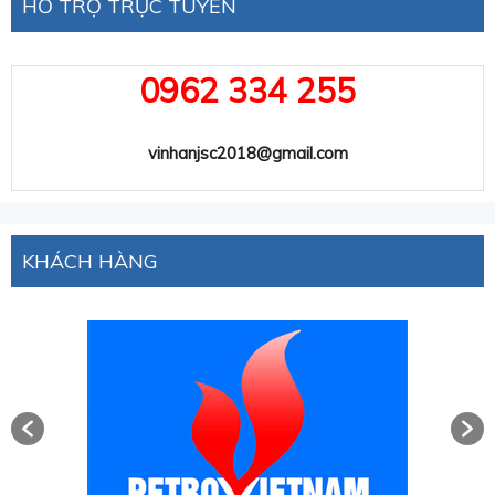
HỖ TRỢ TRỰC TUYẾN
0962 334 255
vinhanjsc2018@gmail.com
KHÁCH HÀNG