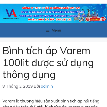
Chuyển
đến
nội
dung
Menu
Bình tích áp Varem
100lit được sử dụng
thông dụng
8 Tháng 3, 2019
Bởi
admin
Varem là thương hiệu sản xuất bình tích áp nổi tiếng
hàng đầu trên thế giới, bình tích áp varem được sản