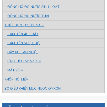
ĐỒNG HỒ ĐO NƯỚC SINH HOẠT
ĐỒNG HỒ ĐO NƯỚC THẢI
THIẾT BỊ PHỤ KIỆN PCCC
CẢM BiẾN ÁP SUẤT
CẢM BiẾN NHIỆT ĐỘ
DÂY BÙ CAN NHIỆT
BÌNH TÍCH ÁP VAREM
MẶT BÍCH
KHỚP NỐI MỀM
BỘ ĐIỀU KHIỂN MỰC NƯỚC OMRON