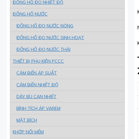
ĐỒNG HỒ ĐO NHIỆT ĐỘ
ĐỒNG HỒ NƯỚC
ĐỒNG HỒ ĐO NƯỚC NÓNG
ĐỒNG HỒ ĐO NƯỚC SINH HOẠT
ĐỒNG HỒ ĐO NƯỚC THẢI
THIẾT BỊ PHỤ KIỆN PCCC
CẢM BiẾN ÁP SUẤT
CẢM BiẾN NHIỆT ĐỘ
DÂY BÙ CAN NHIỆT
BÌNH TÍCH ÁP VAREM
MẶT BÍCH
KHỚP NỐI MỀM