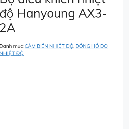
độ Hanyoung AX3-
2A
Danh mục:
CẢM BiẾN NHIỆT ĐỘ
,
ĐỒNG HỒ ĐO
NHIỆT ĐỘ