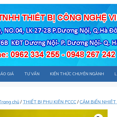
ÁO GIÁ
TƯ VẤN
KIẾN THỨC CHUYÊN NGÀNH
L
Trang chủ
/
THIẾT BỊ PHỤ KIỆN PCCC
/
CẢM BiẾN NHIỆT