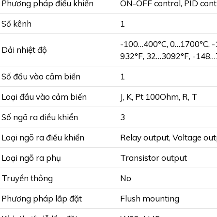
Phương pháp điều khiển
ON-OFF control, PID cont
Số kênh
1
-100…400ºC, 0…1700ºC, -
Dải nhiệt độ
932°F, 32…3092°F, -148
Số đầu vào cảm biến
1
Loại đầu vào cảm biến
J, K, Pt 100Ohm, R, T
Số ngõ ra điều khiển
3
Loại ngõ ra điều khiển
Relay output, Voltage out
Loại ngõ ra phụ
Transistor output
Truyền thông
No
Phương pháp lắp đặt
Flush mounting