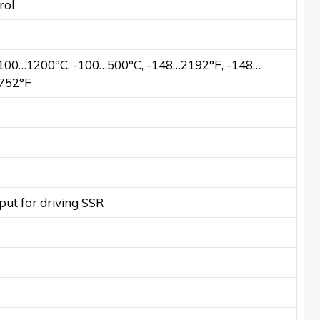
rol
100…1200ºC, -100…500ºC, -148…2192°F, -148…
…752°F
put for driving SSR