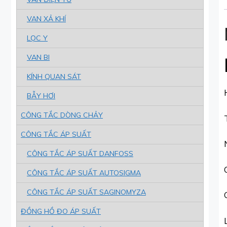
VAN XẢ KHÍ
LỌC Y
VAN BI
KÍNH QUAN SÁT
BẪY HƠI
CÔNG TẮC DÒNG CHẢY
CÔNG TẮC ÁP SUẤT
CÔNG TẮC ÁP SUẤT DANFOSS
CÔNG TẮC ÁP SUẤT AUTOSIGMA
CÔNG TẮC ÁP SUẤT SAGINOMYZA
ĐỒNG HỒ ĐO ÁP SUẤT