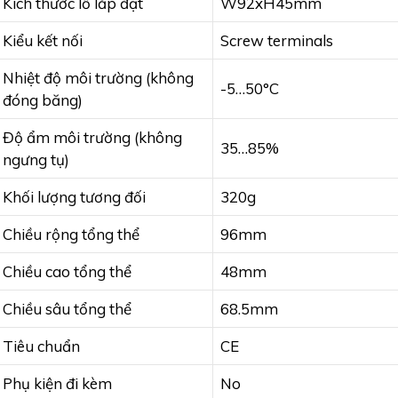
Kích thước lỗ lắp đặt
W92xH45mm
Kiểu kết nối
Screw terminals
Nhiệt độ môi trường (không
-5…50°C
đóng băng)
Độ ẩm môi trường (không
35…85%
ngưng tụ)
Khối lượng tương đối
320g
Chiều rộng tổng thể
96mm
Chiều cao tổng thể
48mm
Chiều sâu tổng thể
68.5mm
Tiêu chuẩn
CE
Phụ kiện đi kèm
No