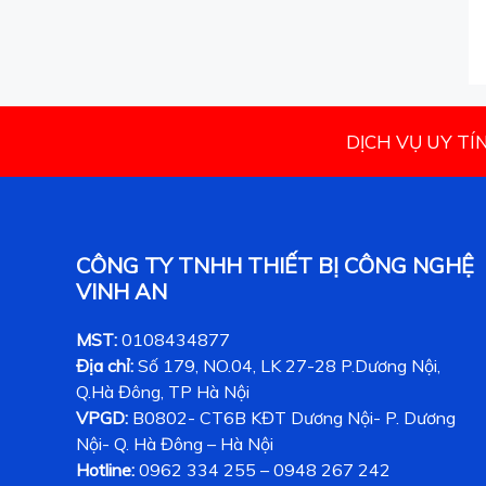
DỊCH VỤ UY TÍ
CÔNG TY TNHH THIẾT BỊ CÔNG NGHỆ
VINH AN
MST:
0108434877
Địa chỉ:
Số 179, NO.04, LK 27-28 P.Dương Nội,
Q.Hà Đông, TP Hà Nội
VPGD:
B0802- CT6B KĐT Dương Nội- P. Dương
Nội- Q. Hà Đông – Hà Nội
Hotline:
0962 334 255 – 0948 267 242