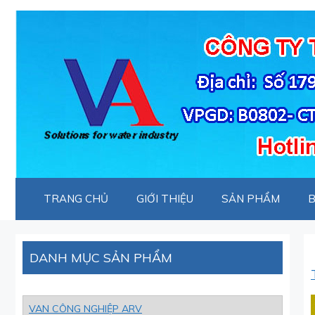
Chuyển
đến
nội
dung
TRANG CHỦ
GIỚI THIỆU
SẢN PHẨM
B
DANH MỤC SẢN PHẨM
VAN CÔNG NGHIỆP ARV