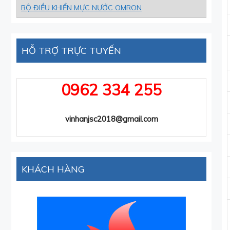
BỘ ĐIỀU KHIỂN MỰC NƯỚC OMRON
HỖ TRỢ TRỰC TUYẾN
0962 334 255
vinhanjsc2018@gmail.com
KHÁCH HÀNG