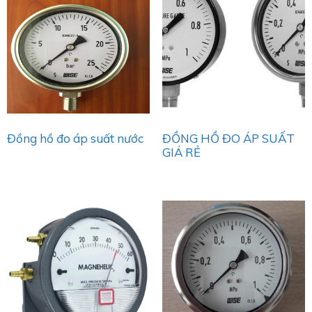
Đồng hồ đo áp suất nước
ĐỒNG HỒ ĐO ÁP SUẤT
GIÁ RẺ