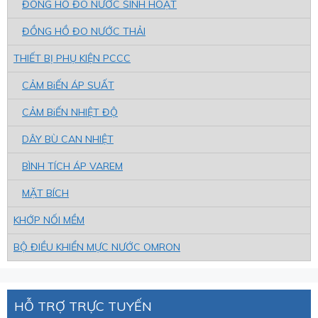
ĐỒNG HỒ ĐO NƯỚC SINH HOẠT
ĐỒNG HỒ ĐO NƯỚC THẢI
THIẾT BỊ PHỤ KIỆN PCCC
CẢM BiẾN ÁP SUẤT
CẢM BiẾN NHIỆT ĐỘ
DÂY BÙ CAN NHIỆT
BÌNH TÍCH ÁP VAREM
MẶT BÍCH
KHỚP NỐI MỀM
BỘ ĐIỀU KHIỂN MỰC NƯỚC OMRON
HỖ TRỢ TRỰC TUYẾN