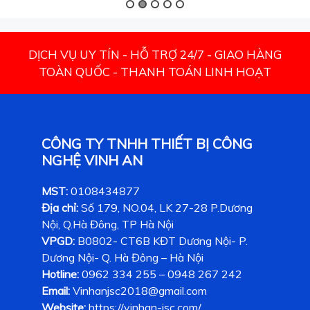
DỊCH VỤ UY TÍN - HỖ TRỢ 24/7 - GIAO HÀNG
TOÀN QUỐC - THANH TOÁN LINH HOẠT
CÔNG TY TNHH THIẾT BỊ CÔNG
NGHỆ VINH AN
MST:
0108434877
Địa chỉ:
Số 179, NO.04, LK 27-28 P.Dương
Nội, Q.Hà Đông, TP Hà Nội
VPGD:
B0802- CT6B KĐT Dương Nội- P.
Dương Nội- Q. Hà Đông – Hà Nội
Hotline:
0962 334 255 – 0948 267 242
Email:
Vinhanjsc2018@gmail.com
Website:
https://vinhan-jsc.com/