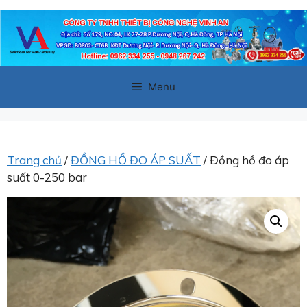
Chuyển
đến
nội
dung
Menu
Trang chủ
/
ĐỒNG HỒ ĐO ÁP SUẤT
/ Đồng hồ đo áp
suất 0-250 bar