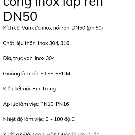
cổng inox lắp ren
DN50
Kích cỡ: Van cửa inox nối ren ,DN50 (phi60)
Chất liệu thân: Inox 304, 316
Đĩa, trục van: inox 304
Gioăng làm kín: PTFE, EPDM
Kiểu kết nối: Ren trong
Áp lực làm việc: PN10, PN16
Nhiệt độ làm việc: 0 ~ 180 độ C
Xuất xứ: Đài Loan, Hàn Quốc,Trung Quốc