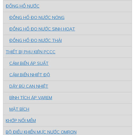
ĐỒNG HỒ NƯỚC
ĐỒNG HỒ ĐO NƯỚC NÓNG
ĐỒNG HỒ ĐO NƯỚC SINH HOẠT
ĐỒNG HỒ ĐO NƯỚC THẢI
THIẾT BỊ PHỤ KIỆN PCCC
CẢM BiẾN ÁP SUẤT
CẢM BiẾN NHIỆT ĐỘ
DÂY BÙ CAN NHIỆT
BÌNH TÍCH ÁP VAREM
MẶT BÍCH
KHỚP NỐI MỀM
BỘ ĐIỀU KHIỂN MỰC NƯỚC OMRON