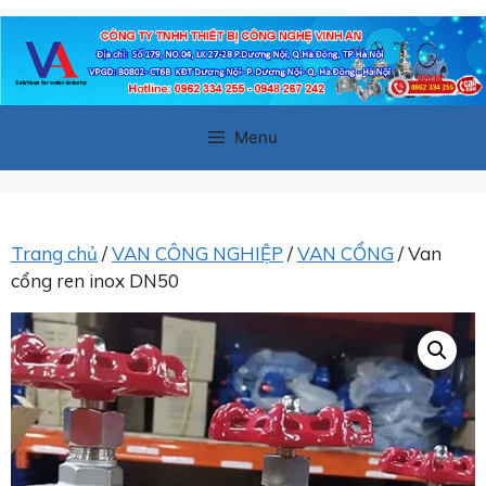
Chuyển
đến
nội
dung
Menu
Trang chủ
/
VAN CÔNG NGHIỆP
/
VAN CỔNG
/ Van
cổng ren inox DN50