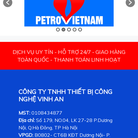
DỊCH VỤ UY TÍN - HỖ TRỢ 24/7 - GIAO HÀNG
TOÀN QUỐC - THANH TOÁN LINH HOẠT
CÔNG TY TNHH THIẾT BỊ CÔNG
NGHỆ VINH AN
MST:
0108434877
Địa chỉ:
Số 179, NO.04, LK 27-28 P.Dương
Nội, Q.Hà Đông, TP Hà Nội
VPGD:
B0802- CT6B KĐT Dương Nội- P.