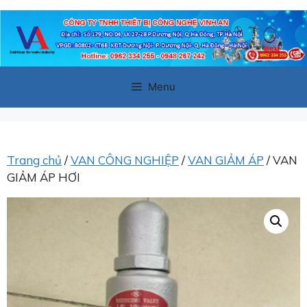
Chuyển
đến
nội
dung
Menu
Trang chủ
/
VAN CÔNG NGHIỆP
/
VAN GIẢM ÁP
/ VAN
GIẢM ÁP HƠI