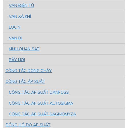
VAN ĐiỆN TỪ
VAN XẢ KHÍ
LỌC Y
VAN BI
KÍNH QUAN SÁT
BẪY HƠI
CÔNG TẮC DÒNG CHẢY
CÔNG TẮC ÁP SUẤT
CÔNG TẮC ÁP SUẤT DANFOSS
CÔNG TẮC ÁP SUẤT AUTOSIGMA
CÔNG TẮC ÁP SUẤT SAGINOMYZA
ĐỒNG HỒ ĐO ÁP SUẤT