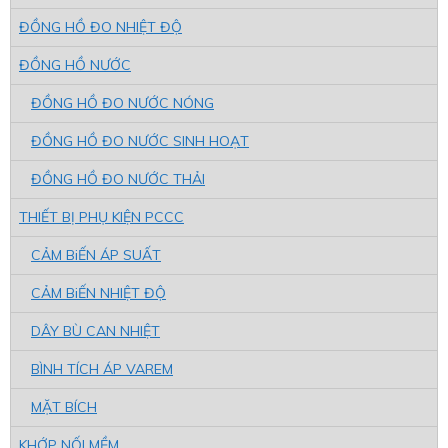
ĐỒNG HỒ ĐO NHIỆT ĐỘ
ĐỒNG HỒ NƯỚC
ĐỒNG HỒ ĐO NƯỚC NÓNG
ĐỒNG HỒ ĐO NƯỚC SINH HOẠT
ĐỒNG HỒ ĐO NƯỚC THẢI
THIẾT BỊ PHỤ KIỆN PCCC
CẢM BiẾN ÁP SUẤT
CẢM BiẾN NHIỆT ĐỘ
DÂY BÙ CAN NHIỆT
BÌNH TÍCH ÁP VAREM
MẶT BÍCH
KHỚP NỐI MỀM