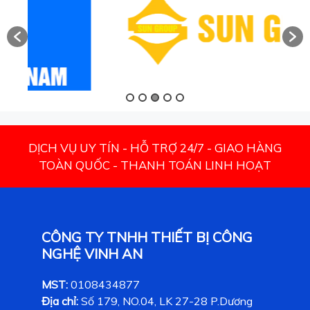
DỊCH VỤ UY TÍN - HỖ TRỢ 24/7 - GIAO HÀNG
TOÀN QUỐC - THANH TOÁN LINH HOẠT
CÔNG TY TNHH THIẾT BỊ CÔNG
NGHỆ VINH AN
MST:
0108434877
Địa chỉ:
Số 179, NO.04, LK 27-28 P.Dương