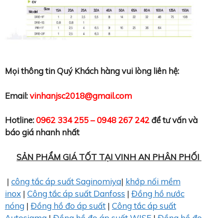
Mọi thông tin Quý Khách hàng vui lòng liên hệ:
Email:
vinhanjsc2018@gmail.com
Hotline:
0962 334 255 – 0948 267 242
để tư vấn và
báo giá nhanh nhất
SẢN PHẨM GIÁ TỐT TẠI VINH AN PHÂN PHỐI
|
công tắc áp suất Saginomiya
|
khớp nối mềm
inox
|
Công tắc áp suất Danfoss
|
Đồng hồ nước
nóng
|
Đồng hồ đo áp suất
|
Công tắc áp suất
Autosigma
|
Đồng hồ đo áp suất WISE
|
Đồng hồ đo